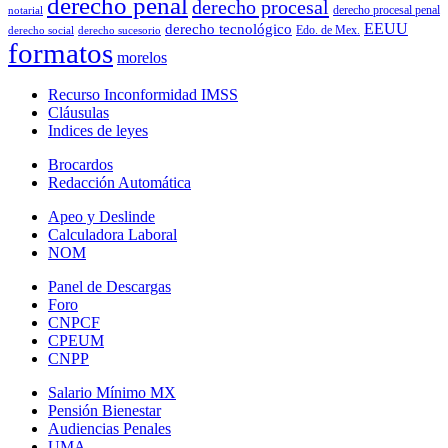
derecho penal
derecho procesal
derecho procesal penal
notarial
EEUU
derecho tecnológico
Edo. de Mex.
derecho social
derecho sucesorio
formatos
morelos
Recurso Inconformidad IMSS
Cláusulas
Indices de leyes
Brocardos
Redacción Automática
Apeo y Deslinde
Calculadora Laboral
NOM
Panel de Descargas
Foro
CNPCF
CPEUM
CNPP
Salario Mínimo MX
Pensión Bienestar
Audiencias Penales
UMA