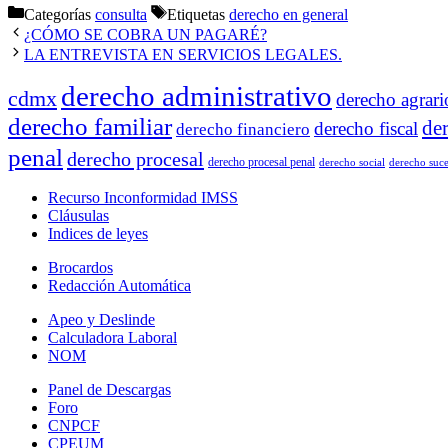
Categorías
consulta
Etiquetas
derecho en general
¿CÓMO SE COBRA UN PAGARÉ?
LA ENTREVISTA EN SERVICIOS LEGALES.
derecho administrativo
cdmx
derecho agrari
derecho familiar
de
derecho fiscal
derecho financiero
penal
derecho procesal
derecho procesal penal
derecho social
derecho suce
Recurso Inconformidad IMSS
Cláusulas
Indices de leyes
Brocardos
Redacción Automática
Apeo y Deslinde
Calculadora Laboral
NOM
Panel de Descargas
Foro
CNPCF
CPEUM