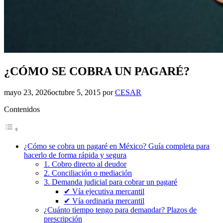
¿CÓMO SE COBRA UN PAGARÉ?
mayo 23, 2026
octubre 5, 2015
por
CESAR
Contenidos
¿Cómo se cobra un pagaré en México? Guía completa para
hacerlo de forma rápida y segura
1. Cobro directo al deudor
2. Conciliación o mediación
3. Demanda judicial para cobrar un pagaré
✔ Vía ejecutiva mercantil
✔ Vía ordinaria mercantil
¿Cuánto tiempo tengo para demandar? Plazos de
prescripción