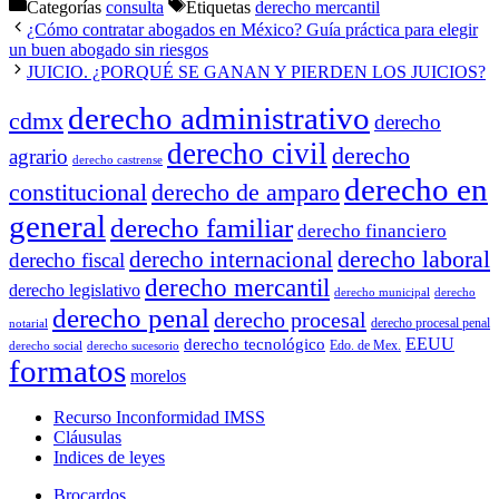
Categorías
consulta
Etiquetas
derecho mercantil
¿Cómo contratar abogados en México? Guía práctica para elegir
un buen abogado sin riesgos
JUICIO. ¿PORQUÉ SE GANAN Y PIERDEN LOS JUICIOS?
derecho administrativo
cdmx
derecho
derecho civil
derecho
agrario
derecho castrense
derecho en
constitucional
derecho de amparo
general
derecho familiar
derecho financiero
derecho laboral
derecho internacional
derecho fiscal
derecho mercantil
derecho legislativo
derecho municipal
derecho
derecho penal
derecho procesal
derecho procesal penal
notarial
EEUU
derecho tecnológico
Edo. de Mex.
derecho social
derecho sucesorio
formatos
morelos
Recurso Inconformidad IMSS
Cláusulas
Indices de leyes
Brocardos