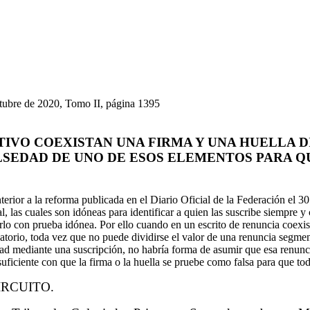
ctubre de 2020, Tomo II, página 1395
IVO COEXISTAN UNA FIRMA Y UNA HUELLA DI
LSEDAD DE UNO DE ESOS ELEMENTOS PARA 
anterior a la reforma publicada en el Diario Oficial de la Federación el
al, las cuales son idóneas para identificar a quien las suscribe siempre
rlo con prueba idónea. Por ello cuando en un escrito de renuncia coexist
atorio, toda vez que no puede dividirse el valor de una renuncia segment
d mediante una suscripción, no habría forma de asumir que esa renuncia 
 suficiente con que la firma o la huella se pruebe como falsa para que t
IRCUITO.