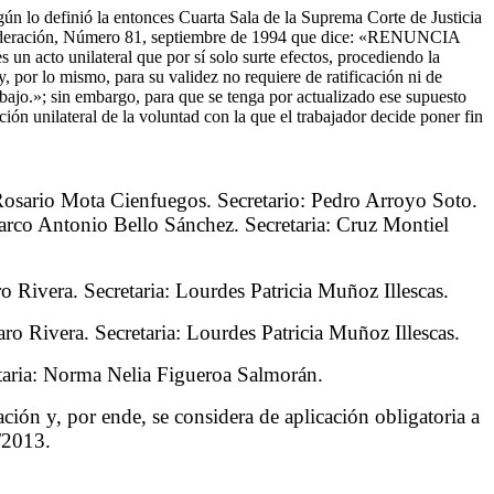
egún lo definió la entonces Cuarta Sala de la Suprema Corte de Justicia
 la Federación, Número 81, septiembre de 1994 que dice: «RENUNCIA
 acto unilateral que por sí solo surte efectos, procediendo la
y, por lo mismo, para su validez no requiere de ratificación ni de
abajo.»; sin embargo, para que se tenga por actualizado ese supuesto
ón unilateral de la voluntad con la que el trabajador decide poner fin
osario Mota Cienfuegos. Secretario: Pedro Arroyo Soto.
co Antonio Bello Sánchez. Secretaria: Cruz Montiel
Rivera. Secretaria: Lourdes Patricia Muñoz Illescas.
Rivera. Secretaria: Lourdes Patricia Muñoz Illescas.
taria: Norma Nelia Figueroa Salmorán.
ación y, por ende, se considera de aplicación obligatoria a
9/2013.