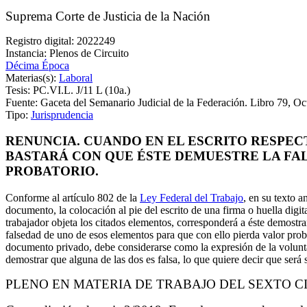
Suprema Corte de Justicia de la Nación
Registro digital: 2022249
Instancia: Plenos de Circuito
Décima Época
Materias(s):
Laboral
Tesis: PC.VI.L. J/11 L (10a.)
Fuente: Gaceta del Semanario Judicial de la Federación. Libro 79, O
Tipo:
Jurisprudencia
RENUNCIA. CUANDO EN EL ESCRITO RESPECT
BASTARÁ CON QUE ÉSTE DEMUESTRE LA FA
PROBATORIO.
Conforme al artículo 802 de la
Ley Federal del Trabajo
, en su texto 
documento, la colocación al pie del escrito de una firma o huella digit
trabajador objeta los citados elementos, corresponderá a éste demostra
falsedad de uno de esos elementos para que con ello pierda valor prob
documento privado, debe considerarse como la expresión de la volunta
demostrar que alguna de las dos es falsa, lo que quiere decir que será
PLENO EN MATERIA DE TRABAJO DEL SEXTO C