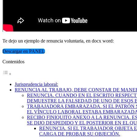
Te dejo un ejemplo de renuncia voluntaria, en docx word:
Descargar en PANEL
Contenidos
Jurisprudencia laboral:
RENUNCIA AL TRABAJO, DEBE CONSTAR DE MANE
RENUNCIA. CUANDO EN EL ESCRITO RESPECT
DEMUESTRE LA FALSEDAD DE UNO DE ESOS 
TRABAJADORA EMBARAZADA. SI EL PATRÓN 
EL VÍNCULO LABORAL ESTABA EMBARAZADA, 
RECIBO FINIQUITO ANEXO A LA RENUNCIA. 
SE DIJO DESPEDIDO Y EL POSTERIOR EN EL 
RENUNCIA. SI EL TRABAJADOR OBJETA E
CARGA DE PROBAR SU OBJECIÓN.