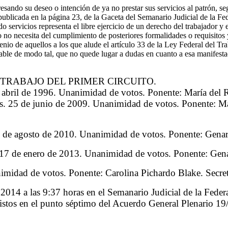
resando su deseo o intención de ya no prestar sus servicios al patrón, s
94, publicada en la página 23, de la Gaceta del Semanario Judicial de
os representa el libre ejercicio de un derecho del trabajador y es un
o no necesita del cumplimiento de posteriores formalidades o requisitos 
nio de aquellos a los que alude el artículo 33 de la Ley Federal del Tr
ble de modo tal, que no quede lugar a dudas en cuanto a esa manifestaci
TRABAJO DEL PRIMER CIRCUITO.
abril de 1996. Unanimidad de votos. Ponente: María del R
 25 de junio de 2009. Unanimidad de votos. Ponente: Mar
de agosto de 2010. Unanimidad de votos. Ponente: Genaro 
de enero de 2013. Unanimidad de votos. Ponente: Genaro 
midad de votos. Ponente: Carolina Pichardo Blake. Secre
e 2014 a las 9:37 horas en el Semanario Judicial de la Feder
evistos en el punto séptimo del Acuerdo General Plenario 1