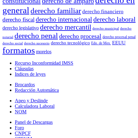
derecho en
constitucional
derecho de amparo
general
derecho familiar
derecho financiero
derecho laboral
derecho internacional
derecho fiscal
derecho mercantil
derecho legislativo
derecho municipal
derecho
derecho penal
derecho procesal
derecho procesal penal
notarial
EEUU
derecho tecnológico
Edo. de Mex.
derecho social
derecho sucesorio
formatos
morelos
Recurso Inconformidad IMSS
Cláusulas
Indices de leyes
Brocardos
Redacción Automática
Apeo y Deslinde
Calculadora Laboral
NOM
Panel de Descargas
Foro
CNPCF