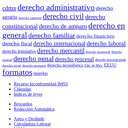
derecho administrativo
cdmx
derecho
derecho civil
derecho
agrario
derecho castrense
derecho en
constitucional
derecho de amparo
general
derecho familiar
derecho financiero
derecho laboral
derecho internacional
derecho fiscal
derecho mercantil
derecho legislativo
derecho municipal
derecho
derecho penal
derecho procesal
derecho procesal penal
notarial
EEUU
derecho tecnológico
Edo. de Mex.
derecho social
derecho sucesorio
formatos
morelos
Recurso Inconformidad IMSS
Cláusulas
Indices de leyes
Brocardos
Redacción Automática
Apeo y Deslinde
Calculadora Laboral