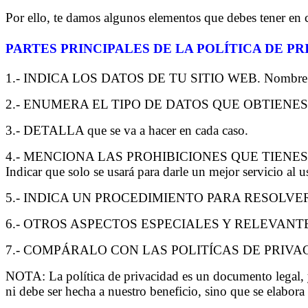
Indicar que solo se usará para darle un mejor servicio al u
5.- INDICA UN PROCEDIMIENTO PARA RESOLVER INCO
6.- OTROS ASPECTOS ESPECIALES Y RELEVANTE
7.- COMPÁRALO CON LAS POLITÍCAS DE PRIVA
NOTA: La política de privacidad es un documento legal, y
ni debe ser hecha a nuestro beneficio, sino que se elabora 
Es decir, la política de privacidad no exime al sitio web 
Por ejemplo, si un sitio web recopila emails y su polític
política no lo eximirá del pago de daños y perjuicios, si se
RELACIÓN DE LOS DATOS PRIVADOS CON O
Los datos que se obtienen en los sitios web se relacionan 
BASES DE DATOS.