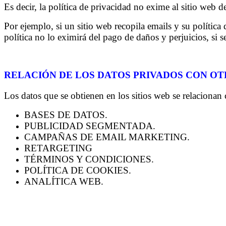
PUBLICIDAD SEGMENTADA.
CAMPAÑAS DE EMAIL MARKETING.
RETARGETING
TÉRMINOS Y CONDICIONES.
POLÍTICA DE COOKIES.
ANALÍTICA WEB.
Otro aspecto relevante, es que la mayoría de Estados y Paí
Muchas plataformas obtienen millones de datos, los clasif
Sin regulación jurídica, la palabra de las plataformas es 
procedimientos para que el usuario pida la cancelación tota
Muchos sitios web tienen botones o casillas de verificació
casillas de verificación, para solicitar la cancelación tot
ni verificado por el Gobierno.