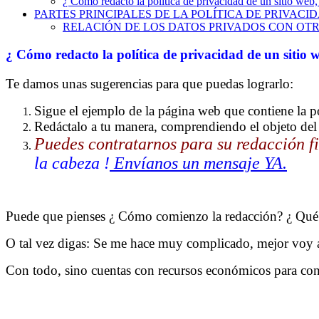
Puede que pienses ¿ Cómo comienzo la redacción? ¿ Qué 
O tal vez digas: Se me hace muy complicado, mejor voy a
Con todo, sino cuentas con recursos económicos para cont
Por ello, te damos algunos elementos que debes tener en cu
PARTES PRINCIPALES DE LA POLÍTICA DE PR
1.- INDICA LOS DATOS DE TU SITIO WEB. Nombre comerc
2.- ENUMERA EL TIPO DE DATOS QUE OBTIENE
3.- DETALLA que se va a hacer en cada caso.
4.- MENCIONA LAS PROHIBICIONES QUE TIENES EN EL US