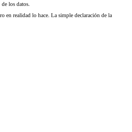
s, la privacidad y sus alcances.
idad.
los datos personales de los usuarios. No existen
 olvido.
 los términos y condiciones. Pero carecen de botones y
firma digital o electrónica. Ni su contenido esta avaladado