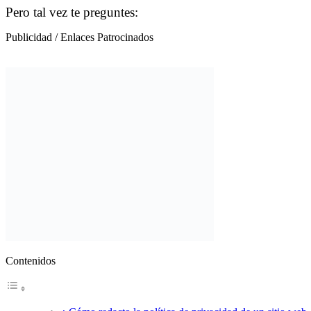
Pero tal vez te preguntes:
Publicidad / Enlaces Patrocinados
Contenidos
¿ Cómo redacto la política de privacidad de un sitio web,
PARTES PRINCIPALES DE LA POLÍTICA DE PRIVACID
RELACIÓN DE LOS DATOS PRIVADOS CON OT
¿ Cómo redacto la política de privacidad de un sitio w
Te damos unas sugerencias para que puedas lograrlo:
Sigue el ejemplo de la página web que contiene la pol
Redáctalo a tu manera, comprendiendo el objeto del 
Puedes contratarnos para su redacción fin
la cabeza !
Envíanos un mensaje YA.