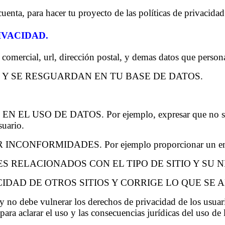
suario.
NFORMIDADES. Por ejemplo proporcionar un email o
S RELACIONADOS CON EL TIPO DE SITIO Y SU N
CIDAD DE OTROS SITIOS Y CORRIGE LO QUE SE 
 no debe vulnerar los derechos de privacidad de los usuari
para aclarar el uso y las consecuencias jurídicas del uso de 
de los daños y perjuicios que pueda ocasionar por el mal uso
a de privacidad menciona que no lo compartirá con nadie, pe
 acredita que lo uso para fines distintos.
TROS ASPECTOS INFORMÁTICOS
con los siguientes tópicos informáticos: