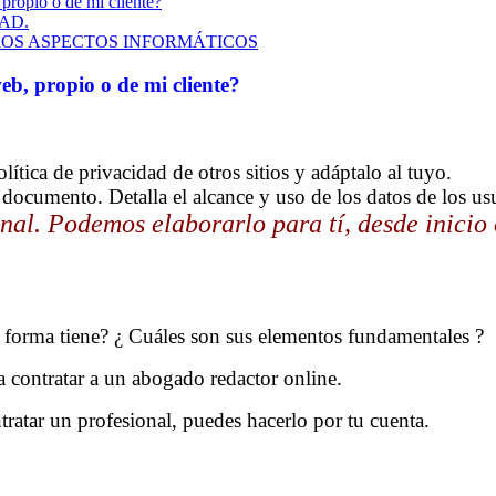
forma tiene? ¿ Cuáles son sus elementos fundamentales ?
 contratar a un abogado redactor online.
ratar un profesional, puedes hacerlo por tu cuenta.
enta, para hacer tu proyecto de las políticas de privacidad 
IVACIDAD.
ial, url, dirección postal, y demas datos que persona
S Y SE RESGUARDAN EN TU BASE DE DATOS.
O DE DATOS. Por ejemplo, expresar que no se comerci