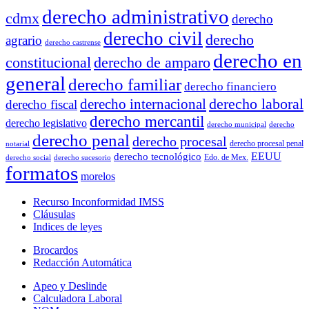
derecho administrativo
cdmx
derecho
derecho civil
derecho
agrario
derecho castrense
derecho en
constitucional
derecho de amparo
general
derecho familiar
derecho financiero
derecho laboral
derecho internacional
derecho fiscal
derecho mercantil
derecho legislativo
derecho municipal
derecho
derecho penal
derecho procesal
derecho procesal penal
notarial
EEUU
derecho tecnológico
Edo. de Mex.
derecho social
derecho sucesorio
formatos
morelos
Recurso Inconformidad IMSS
Cláusulas
Indices de leyes
Brocardos
Redacción Automática
Apeo y Deslinde
Calculadora Laboral