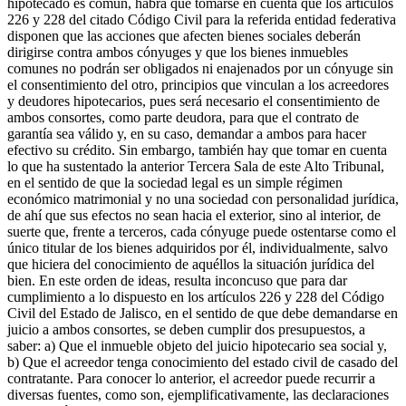
hipotecado es común, habrá que tomarse en cuenta que los artículos
226 y 228 del citado Código Civil para la referida entidad federativa
disponen que las acciones que afecten bienes sociales deberán
dirigirse contra ambos cónyuges y que los bienes inmuebles
comunes no podrán ser obligados ni enajenados por un cónyuge sin
el consentimiento del otro, principios que vinculan a los acreedores
y deudores hipotecarios, pues será necesario el consentimiento de
ambos consortes, como parte deudora, para que el contrato de
garantía sea válido y, en su caso, demandar a ambos para hacer
efectivo su crédito. Sin embargo, también hay que tomar en cuenta
lo que ha sustentado la anterior Tercera Sala de este Alto Tribunal,
en el sentido de que la sociedad legal es un simple régimen
económico matrimonial y no una sociedad con personalidad jurídica,
de ahí que sus efectos no sean hacia el exterior, sino al interior, de
suerte que, frente a terceros, cada cónyuge puede ostentarse como el
único titular de los bienes adquiridos por él, individualmente, salvo
que hiciera del conocimiento de aquéllos la situación jurídica del
bien. En este orden de ideas, resulta inconcuso que para dar
cumplimiento a lo dispuesto en los artículos 226 y 228 del Código
Civil del Estado de Jalisco, en el sentido de que debe demandarse en
juicio a ambos consortes, se deben cumplir dos presupuestos, a
saber: a) Que el inmueble objeto del juicio hipotecario sea social y,
b) Que el acreedor tenga conocimiento del estado civil de casado del
contratante. Para conocer lo anterior, el acreedor puede recurrir a
diversas fuentes, como son, ejemplificativamente, las declaraciones