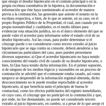
que otorgó el deudor hipotecario en el contrato principal o en la
propia escritura constitutiva de la hipoteca, la documentación e
información que éste haya suministrado al acreedor de manera
previa a la contratación, las generales que asiente el notario en la
escritura respectiva, o bien, de lo que se asiente, en su caso, en el
propio Registro Público de la Propiedad, el cual, aun cuando por su
propia normatividad y cualidades, es el medio idóneo para
evidenciar esta situación jurídica, no es el único elemento del que se
puede valer el acreedor para informarse sobre el estado civil de su
deudor hipotecario. Así las cosas, para poder determinar si el
cónyuge puede o no considerarse como tercero extraño al juicio
hipotecario que se siga contra su consorte, deberá atenderse a las
circunstancias particulares del caso, pues pueden presentarse
diversos supuestos: a) Que el acreedor hipotecario no haya tenido
conocimiento del estado civil de casado de su deudor hipotecario, o
bien, b) Que haya tenido dicha información. En el primer supuesto,
si de ninguno de los medios lógicos y razonables en un proceso de
contratación se advirtió que el contratante estaba casado, así como
tampoco se desprendió de la información registral obtenida, dicho
desconocimiento no le puede resultar reprochable al acreedor
hipotecario, al que beneficia tanto el principio de buena fe
contractual, como los efectos publicitarios del registro inmobiliario,
en cuyo caso, el cónyuge que no participó en la contratación y que,
por ende, no fue demandado, no puede ser considerado tercero
extraño al juicio hipotecario, en cambio, si a pesar de lo que arroje el