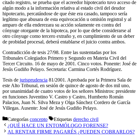
citado registro, se prueba que el acreedor hipotecario tuvo acceso de
algún modo a la información relativa al estado civil del deudor
hipotecario, percatándose de que éste era casado, tampoco sería
legítimo que abusara de esta equivocación u omisión registral y al
amparo de ella enderezara su acción solamente en contra del
cónyuge otorgante de la hipoteca, por lo que debe considerarse al
otro cónyuge como tercero extraño y, en cumplimiento de un deber
de probidad procesal, deberá entablarse el juicio contra ambos.
Contradicción de tesis 27/98. Entre las sustentadas por los
Tribunales Colegiados Primero y Segundo en Materia Civil del
Tercer Circuito. 16 de mayo de 2001. Cinco votos. Ponente: José de
Jesús Gudiño Pelayo. Secretaria: Carmina Cortés Rodríguez.
Tesis de
jurisprudencia
81/2001. Aprobada por la Primera Sala de
este Alto Tribunal, en sesión de quince de agosto de dos mil uno,
por unanimidad de cuatro votos de los señores Ministros: presidente
en funciones Juventino V. Castro y Castro, Humberto Román
Palacios, Juan N. Silva Meza y Olga Sánchez Cordero de García
Villegas. Ausente: José de Jesús Gudiño Pelayo.
Categorías
concepto
Etiquetas
derecho civil
¿QUÉ HACE UN ENTOMÓLOGO FORENSE?
AL RENTAR FIRME PAGARÉS ¿PUEDEN COBRARLOS?