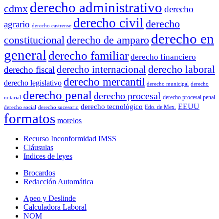
derecho administrativo
cdmx
derecho
derecho civil
derecho
agrario
derecho castrense
derecho en
constitucional
derecho de amparo
general
derecho familiar
derecho financiero
derecho laboral
derecho internacional
derecho fiscal
derecho mercantil
derecho legislativo
derecho municipal
derecho
derecho penal
derecho procesal
derecho procesal penal
notarial
EEUU
derecho tecnológico
Edo. de Mex.
derecho social
derecho sucesorio
formatos
morelos
Recurso Inconformidad IMSS
Cláusulas
Indices de leyes
Brocardos
Redacción Automática
Apeo y Deslinde
Calculadora Laboral
NOM