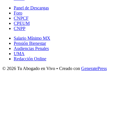
Panel de Descargas
Foro
CNPCF
CPEUM
CNPP
Salario Mínimo MX
Pensión Bienestar
Audiencias Penales
UMA
Redacción Online
© 2026 Tu Abogado en Vivo
• Creado con
GeneratePress