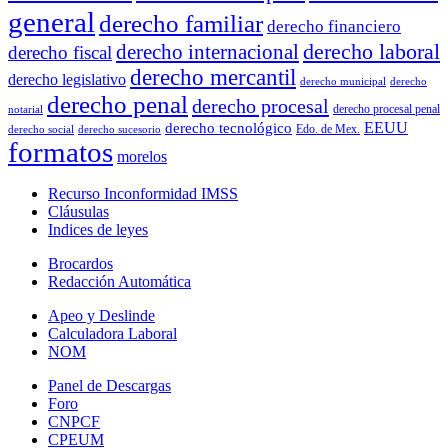
general
derecho familiar
derecho financiero
derecho laboral
derecho internacional
derecho fiscal
derecho mercantil
derecho legislativo
derecho municipal
derecho
derecho penal
derecho procesal
derecho procesal penal
notarial
EEUU
derecho tecnológico
Edo. de Mex.
derecho social
derecho sucesorio
formatos
morelos
Recurso Inconformidad IMSS
Cláusulas
Indices de leyes
Brocardos
Redacción Automática
Apeo y Deslinde
Calculadora Laboral
NOM
Panel de Descargas
Foro
CNPCF
CPEUM