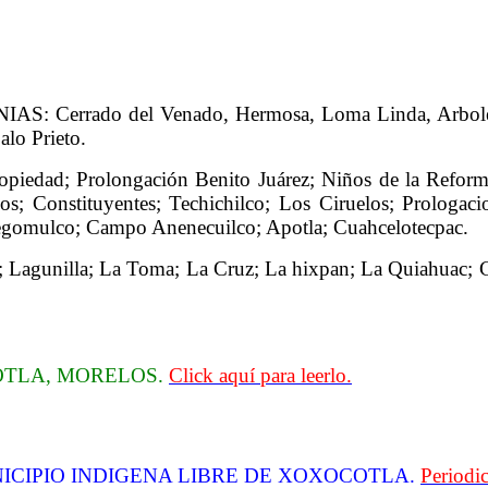
ONIAS: Cerrado del Venado, Hermosa, Loma Linda, Arbol
alo Prieto.
edad; Prolongación Benito Juárez; Niños de la Reform
los; Constituyentes; Techichilco; Los Ciruelos; Prolo
Tegomulco; Campo Anenecuilco; Apotla; Cuahcelotecpac.
 Lagunilla; La Toma; La Cruz; La hixpan; La Quiahuac; Ce
OTLA, MORELOS.
Click aquí para leerlo.
NICIPIO INDIGENA LIBRE DE XOXOCOTLA.
Periodi