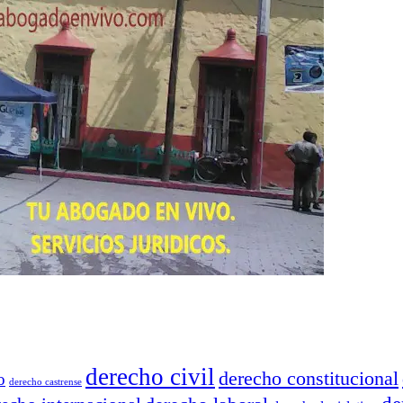
derecho civil
derecho constitucional
o
derecho castrense