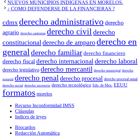
NUEVOS MUNICIPIOS INDIGENAS EN MORELOS.
¿ COMO DEFENDERSE DE LA FINANCIERAS ?
derecho administrativo
cdmx
derecho
derecho civil
derecho
agrario
derecho castrense
derecho en
constitucional
derecho de amparo
general
derecho familiar
derecho financiero
derecho laboral
derecho internacional
derecho fiscal
derecho mercantil
derecho legislativo
derecho municipal
derecho
derecho penal
derecho procesal
derecho procesal penal
notarial
EEUU
derecho tecnológico
Edo. de Mex.
derecho social
derecho sucesorio
formatos
morelos
Recurso Inconformidad IMSS
Cláusulas
Indices de leyes
Brocardos
Redacción Automática