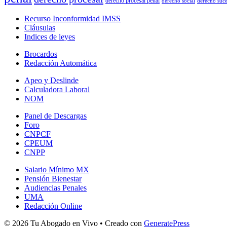
derecho procesal penal
derecho social
derecho suce
Recurso Inconformidad IMSS
Cláusulas
Indices de leyes
Brocardos
Redacción Automática
Apeo y Deslinde
Calculadora Laboral
NOM
Panel de Descargas
Foro
CNPCF
CPEUM
CNPP
Salario Mínimo MX
Pensión Bienestar
Audiencias Penales
UMA
Redacción Online
© 2026 Tu Abogado en Vivo
• Creado con
GeneratePress