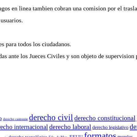
gos en linea tambien cobran una comision por el traslad
 usuarios.
es para todos los ciudadanos.
s ante los Jueces Civiles y son objeto de supervision p
derecho civil
derecho constitucional
o
derecho castrense
derecho laboral
de
recho internacional
derecho legislativo
formatos
EEUU
morelos
derecho tecnológico