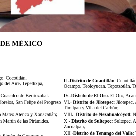
 DE MÉXICO
o, Cocotitlán,
II.-
Distrito de Cuautitlán
: Cuautitlá
 del Aire, Tepetlixpa,
Ocampo, Teoloyucan, Tepotzotlán, Tul
 Coacalco de Berriozabal.
IV.-
Distrito de El Oro
: El Oro, Aca
 Morelos, San Felipe del Progreso
VI.-
Distrito de Jilotepec
: Jilotepec
Timilpan y Villa del Carbón;
n Mateo Atenco y Xonacatlán;
VIII.-
Distrito de Nezahualcóyotl
: 
 Martín de las Pirámides,
X.-
Distrito de Sultepec:
Sultepec, A
Zacualpan;
XII.-
Distrito de Tenango del Valle
:
an Simón de Guerrero y