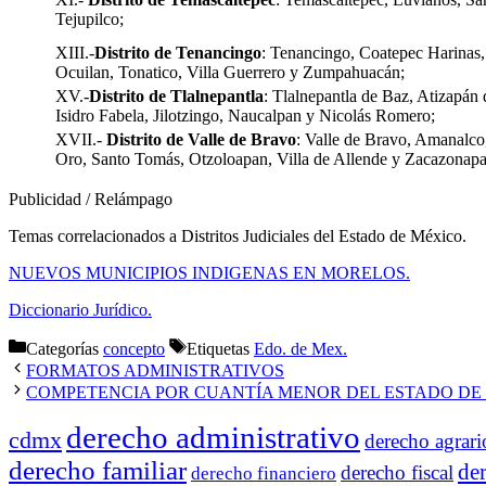
Tejupilco;
XIII.-
Distrito de Tenancingo
: Tenancingo, Coatepec Harinas, 
Ocuilan, Tonatico, Villa Guerrero y Zumpahuacán;
XV.-
Distrito de Tlalnepantla
: Tlalnepantla de Baz, Atizapán
Isidro Fabela, Jilotzingo, Naucalpan y Nicolás Romero;
XVII.-
Distrito de Valle de Bravo
: Valle de Bravo, Amanalco
Oro, Santo Tomás, Otzoloapan, Villa de Allende y Zacazonapa
Publicidad / Relámpago
Temas correlacionados a Distritos Judiciales del Estado de México.
NUEVOS MUNICIPIOS INDIGENAS EN MORELOS.
Diccionario Jurídico.
Categorías
concepto
Etiquetas
Edo. de Mex.
FORMATOS ADMINISTRATIVOS
COMPETENCIA POR CUANTÍA MENOR DEL ESTADO DE
derecho administrativo
cdmx
derecho agrari
derecho familiar
de
derecho fiscal
derecho financiero