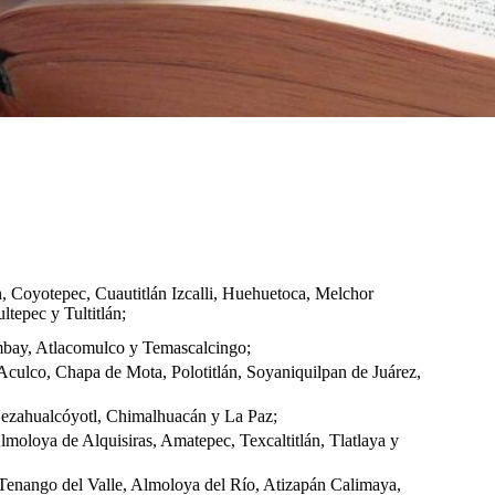
n, Coyotepec, Cuautitlán Izcalli, Huehuetoca, Melchor
tepec y Tultitlán;
mbay, Atlacomulco y Temascalcingo;
, Aculco, Chapa de Mota, Polotitlán, Soyaniquilpan de Juárez,
Nezahualcóyotl, Chimalhuacán y La Paz;
lmoloya de Alquisiras, Amatepec, Texcaltitlán, Tlatlaya y
 Tenango del Valle, Almoloya del Río, Atizapán Calimaya,