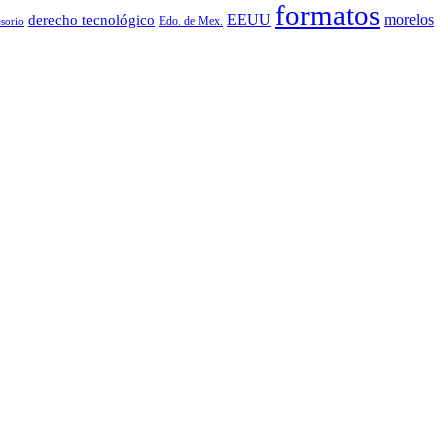
formatos
EEUU
morelos
derecho tecnológico
Edo. de Mex.
sorio