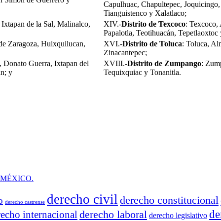
Capulhuac, Chapultepec, Joquicingo, 
Tianguistenco y Xalatlaco;
Ixtapan de la Sal, Malinalco,
XIV.-
Distrito de Texcoco
: Texcoco,
Papalotla, Teotihuacán, Tepetlaoxtoc
 de Zaragoza, Huixquilucan,
XVI.-
Distrito de Toluca
: Toluca, Al
Zinacantepec;
, Donato Guerra, Ixtapan del
XVIII.-
Distrito de Zumpango
: Zum
n; y
Tequixquiac y Tonanitla.
 MÉXICO.
derecho civil
derecho constitucional
o
derecho castrense
derecho laboral
de
recho internacional
derecho legislativo