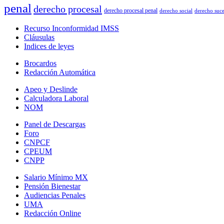
penal
derecho procesal
derecho procesal penal
derecho social
derecho suce
Recurso Inconformidad IMSS
Cláusulas
Indices de leyes
Brocardos
Redacción Automática
Apeo y Deslinde
Calculadora Laboral
NOM
Panel de Descargas
Foro
CNPCF
CPEUM
CNPP
Salario Mínimo MX
Pensión Bienestar
Audiencias Penales
UMA
Redacción Online