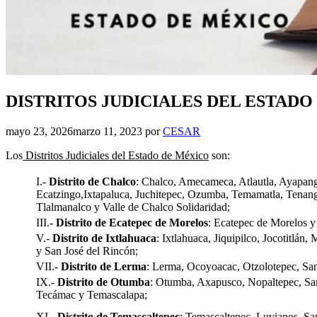
DISTRITOS JUDICIALES DEL ESTADO
mayo 23, 2026
marzo 11, 2023
por
CESAR
Los
Distritos Judiciales del Estado de México
son:
I.-
Distrito de Chalco
: Chalco, Amecameca, Atlautla, Ayapang
Ecatzingo,Ixtapaluca, Juchitepec, Ozumba, Temamatla, Tenango
Tlalmanalco y Valle de Chalco Solidaridad;
III.-
Distrito de Ecatepec de Morelos
: Ecatepec de Morelos y
V.-
Distrito de Ixtlahuaca
: Ixtlahuaca, Jiquipilco, Jocotitlán,
y San José del Rincón;
VII.-
Distrito de Lerma
: Lerma, Ocoyoacac, Otzolotepec, Sa
IX.-
Distrito de Otumba
: Otumba, Axapusco, Nopaltepec, San
Tecámac y Temascalapa;
XI.-
Distrito de Temascaltepec
: Temascaltepec, Luvianos, S