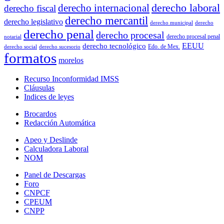
derecho laboral
derecho internacional
derecho fiscal
derecho mercantil
derecho legislativo
derecho municipal
derecho
derecho penal
derecho procesal
derecho procesal penal
notarial
EEUU
derecho tecnológico
Edo. de Mex.
derecho social
derecho sucesorio
formatos
morelos
Recurso Inconformidad IMSS
Cláusulas
Indices de leyes
Brocardos
Redacción Automática
Apeo y Deslinde
Calculadora Laboral
NOM
Panel de Descargas
Foro
CNPCF
CPEUM
CNPP