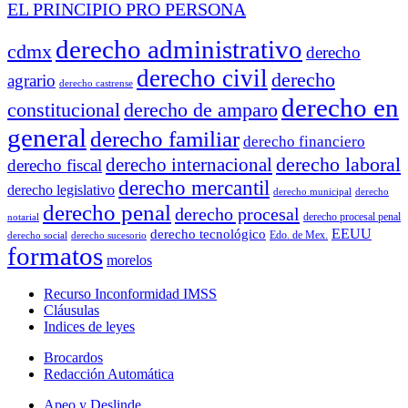
EL PRINCIPIO PRO PERSONA
derecho administrativo
cdmx
derecho
derecho civil
derecho
agrario
derecho castrense
derecho en
constitucional
derecho de amparo
general
derecho familiar
derecho financiero
derecho laboral
derecho internacional
derecho fiscal
derecho mercantil
derecho legislativo
derecho municipal
derecho
derecho penal
derecho procesal
derecho procesal penal
notarial
EEUU
derecho tecnológico
Edo. de Mex.
derecho social
derecho sucesorio
formatos
morelos
Recurso Inconformidad IMSS
Cláusulas
Indices de leyes
Brocardos
Redacción Automática
Apeo y Deslinde