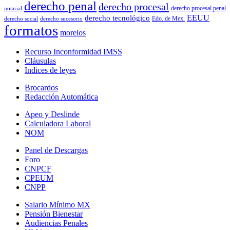
derecho penal
derecho procesal
derecho procesal penal
notarial
EEUU
derecho tecnológico
Edo. de Mex.
derecho social
derecho sucesorio
formatos
morelos
Recurso Inconformidad IMSS
Cláusulas
Indices de leyes
Brocardos
Redacción Automática
Apeo y Deslinde
Calculadora Laboral
NOM
Panel de Descargas
Foro
CNPCF
CPEUM
CNPP
Salario Mínimo MX
Pensión Bienestar
Audiencias Penales