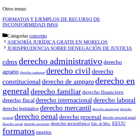
Otros temas:
FORMATOS Y EJEMPLOS DE RECURSO DE
INCONFORMIDAD IMSS
Categorías
concepto
ASESORÍA JURÍDICA GRATIS EN MORELOS
JURISPRUDENCIA SOBRE DENEGACIÓN DE JUSTICIA
derecho administrativo
cdmx
derecho
derecho civil
derecho
agrario
derecho castrense
derecho en
constitucional
derecho de amparo
general
derecho familiar
derecho financiero
derecho laboral
derecho internacional
derecho fiscal
derecho mercantil
derecho legislativo
derecho municipal
derecho
derecho penal
derecho procesal
derecho procesal penal
notarial
EEUU
derecho tecnológico
Edo. de Mex.
derecho social
derecho sucesorio
formatos
morelos