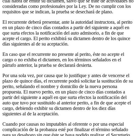
cual habrá de emitir su dictamen, salvo que se trate de actividades no
consideradas como profesionales por la Ley. De no cumplir con los
requisitos que se indican, la prueba se desechará de plano.
El recurrente deberá presentar, ante la autoridad instructora, al perito
en un plazo de cinco días contados a partir del siguiente a aquél en
que surta efectos la notificación del auto admisorio, a fin de que
acepte el cargo. El perito exhibirá su dictamen dentro de los quince
días siguientes al de su aceptación.
En caso que el recurrente no presente al perito, éste no acepte el
cargo o no exhiba el dictamen, en los términos señalados en el
párrafo anterior, la prueba se declarará desierta.
Por una sola vez, por causa que lo justifique y antes de vencerse el
plazo de quince días, el recurrente podrá solicitar la sustitución de su
perito, señalando el nombre y domicilio de la nueva persona
propuesta. El nuevo perito, en un plazo de cinco días contados a
partir del siguiente a aquél en que surta efectos la notificación del
auto que tuvo por sustituido al anterior perito, a fin de que acepte el
cargo, debiendo exhibir su dictamen dentro de los diez días
siguientes al de la aceptación.
Cuando por causas no imputables al oferente o por una especial
complicación de la probanza esté por finalizar el término señalado
para su desahogo sin que éste se haya podido realizar, el Secretario