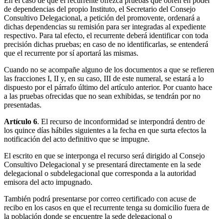
En el caso de que el recurrente ofrezca pruebas que obren en poder
de dependencias del propio Instituto, el Secretario del Consejo
Consultivo Delegacional, a petición del promovente, ordenará a
dichas dependencias su remisión para ser integradas al expediente
respectivo. Para tal efecto, el recurrente deberá identificar con toda
precisión dichas pruebas; en caso de no identificarlas, se entenderá
que el recurrente por sí aportará las mismas.
Cuando no se acompañe alguno de los documentos a que se refieren
las fracciones I, II y, en su caso, III de este numeral, se estará a lo
dispuesto por el párrafo último del artículo anterior. Por cuanto hace
a las pruebas ofrecidas que no sean exhibidas, se tendrán por no
presentadas.
Artículo 6
. El recurso de inconformidad se interpondrá dentro de
los quince días hábiles siguientes a la fecha en que surta efectos la
notificación del acto definitivo que se impugne.
El escrito en que se interponga el recurso será dirigido al Consejo
Consultivo Delegacional y se presentará directamente en la sede
delegacional o subdelegacional que corresponda a la autoridad
emisora del acto impugnado.
También podrá presentarse por correo certificado con acuse de
recibo en los casos en que el recurrente tenga su domicilio fuera de
la población donde se encuentre la sede delegacional o