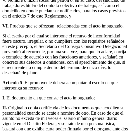
V.
Nombre o razón social del patrón o, en su caso, del sindicato de
trabajadores titular del contrato colectivo de trabajo, así como el
domicilio en donde puedan ser notificados, para los casos previstos
en el artículo 7 de este Reglamento, y
VI
. Pruebas que se ofrezcan, relacionadas con el acto impugnado.
Si el escrito por el cual se interpone el recurso de inconformidad
fuere oscuro, irregular, o no cumpliera con los requisitos señalados
en este precepto, el Secretario del Consejo Consultivo Delegacional
prevendrá al recurrente, por una sola vez, para que lo aclare, corrija
o complete de acuerdo con las fracciones anteriores, y señalará en
concreto sus defectos u omisiones, con el apercibimiento de que, si
el recurrente no cumple dentro del término de cinco días, lo
desechará de plano.
Artículo 5
. El promovente deberá acompañar al escrito en que
interponga su recurso:
I
. El documento en que conste el acto impugnado;
II.
Original o copia certificada de los documentos que acrediten su
personalidad cuando se actúe a nombre de otro. En caso de que el
asunto no exceda de mil veces el salario mínimo general diario
vigente en el Distrito Federal, y se trate de una persona física,
bastará con que exhiba carta poder firmada por el otorgante ante dos