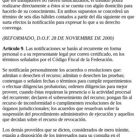
que los trabajadores no fueren sindicalizados, el traslado podrá
realizarse directamente a éstos si se cuenta con algún domicilio para
hacerlo de su conocimiento. En ambos supuestos se concederá un
término de seis días hábiles contados a partir del día siguiente en que
surta efectos la notificación para expresar lo que a su derecho
convenga.
(REFORMADO, D.O.F. 28 DE NOVIEMBRE DE 2000)
Artículo 9
. Las notificaciones se harán al recurrente en forma
personal o a su representante legal por correo certificado, en los
términos señalados por el Código Fiscal de la Federación.
Se notificarán personalmente los acuerdos o resoluciones que:
admitan o desechen el recurso; admitan o desechen las pruebas;
contengan o señalen fechas o términos para cumplir requerimientos
o efectuar diligencias probatorias; ordenen diligencias para mejor
proveer, cuando éstas requieran la presencia o la actividad procesal
del recurrente; declaren el sobreseimiento del recurso; pongan fin al
recurso de inconformidad o cumplimenten resoluciones de los
órganos jurisdiccionales; los acuerdos que resuelvan sobre la
suspensión del procedimiento administrativo de ejecución y aquellos
que decidan sobre el recurso de revocación.
Los demás proveídos que se dicten, considerados de mero trámite,
estarán a disposición de los interesados para su consulta en el