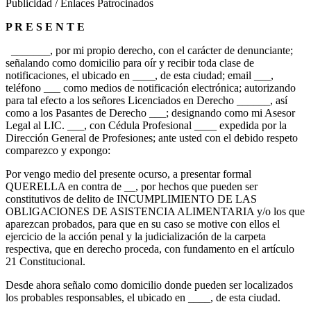
Publicidad / Enlaces Patrocinados
P R E S E N T E
_______, por mi propio derecho, con el carácter de denunciante;
señalando como domicilio para oír y recibir toda clase de
notificaciones, el ubicado en ____, de esta ciudad; email ___,
teléfono ___ como medios de notificación electrónica; autorizando
para tal efecto a los señores Licenciados en Derecho ______, así
como a los Pasantes de Derecho ___; designando como mi Asesor
Legal al LIC. ___, con Cédula Profesional ____ expedida por la
Dirección General de Profesiones; ante usted con el debido respeto
comparezco y expongo:
Por vengo medio del presente ocurso, a presentar formal
QUERELLA en contra de __, por hechos que pueden ser
constitutivos de delito de INCUMPLIMIENTO DE LAS
OBLIGACIONES DE ASISTENCIA ALIMENTARIA y/o los que
aparezcan probados, para que en su caso se motive con ellos el
ejercicio de la acción penal y la judicialización de la carpeta
respectiva, que en derecho proceda, con fundamento en el artículo
21 Constitucional.
Desde ahora señalo como domicilio donde pueden ser localiza­dos
los probables responsables, el ubicado en ____, de esta ciudad.