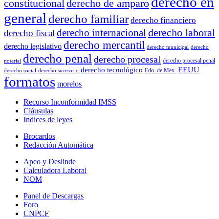
derecho en
constitucional
derecho de amparo
general
derecho familiar
derecho financiero
derecho laboral
derecho internacional
derecho fiscal
derecho mercantil
derecho legislativo
derecho municipal
derecho
derecho penal
derecho procesal
derecho procesal penal
notarial
EEUU
derecho tecnológico
Edo. de Mex.
derecho social
derecho sucesorio
formatos
morelos
Recurso Inconformidad IMSS
Cláusulas
Indices de leyes
Brocardos
Redacción Automática
Apeo y Deslinde
Calculadora Laboral
NOM
Panel de Descargas
Foro
CNPCF