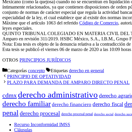
Mexicano (como la quejosa) cuando no se encuentran en liquidación o 
íntimamente relacionados, ya que contienen disposiciones de orden pú
conjunto de normas de carácter especial que regula la actividad bancar
especialidad de la ley, el cual establece que al existir dos normas inc
Máxime que el artículo 1063 del referido
Código de Comercio
, autor
leyes especiales.
QUINTO TRIBUNAL COLEGIADO EN MATERIA CIVIL DEL 
Amparo en revisión 311/2019. HSBC México, S.A., I.B.M., Grupo Fin
Nota: Esta tesis es objeto de la denuncia relativa a la contradicción de
Esta tesis se publicó el viernes 06 de marzo de 2020 a las 10:09 horas
OTROS
PRINCIPIOS JURÍDICOS
Categorías
concepto
Etiquetas
derecho en general
PRINCIPIO DE OPTATIVIDAD
PLAZO PARA DEMANDA DE AMPARO DIRECTO PENAL
derecho administrativo
cdmx
derecho agrari
derecho familiar
de
derecho fiscal
derecho financiero
penal
derecho procesal
derecho procesal penal
derecho social
derecho suce
Recurso Inconformidad IMSS
Cláusulas