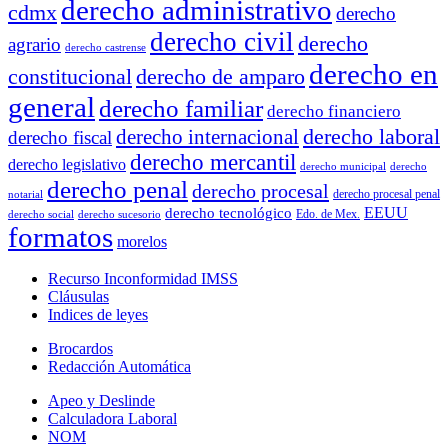
derecho administrativo
cdmx
derecho
derecho civil
derecho
agrario
derecho castrense
derecho en
constitucional
derecho de amparo
general
derecho familiar
derecho financiero
derecho laboral
derecho internacional
derecho fiscal
derecho mercantil
derecho legislativo
derecho municipal
derecho
derecho penal
derecho procesal
derecho procesal penal
notarial
EEUU
derecho tecnológico
Edo. de Mex.
derecho social
derecho sucesorio
formatos
morelos
Recurso Inconformidad IMSS
Cláusulas
Indices de leyes
Brocardos
Redacción Automática
Apeo y Deslinde
Calculadora Laboral
NOM