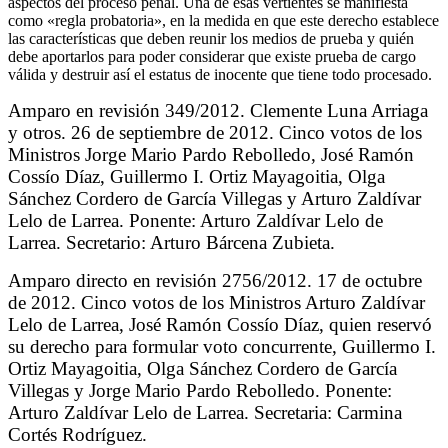
aspectos del proceso penal. Una de esas vertientes se manifiesta
como «regla probatoria», en la medida en que este derecho establece
las características que deben reunir los medios de prueba y quién
debe aportarlos para poder considerar que existe prueba de cargo
válida y destruir así el estatus de inocente que tiene todo procesado.
Amparo en revisión 349/2012. Clemente Luna Arriaga
y otros. 26 de septiembre de 2012. Cinco votos de los
Ministros Jorge Mario Pardo Rebolledo, José Ramón
Cossío Díaz, Guillermo I. Ortiz Mayagoitia, Olga
Sánchez Cordero de García Villegas y Arturo Zaldívar
Lelo de Larrea. Ponente: Arturo Zaldívar Lelo de
Larrea. Secretario: Arturo Bárcena Zubieta.
Amparo directo en revisión 2756/2012. 17 de octubre
de 2012. Cinco votos de los Ministros Arturo Zaldívar
Lelo de Larrea, José Ramón Cossío Díaz, quien reservó
su derecho para formular voto concurrente, Guillermo I.
Ortiz Mayagoitia, Olga Sánchez Cordero de García
Villegas y Jorge Mario Pardo Rebolledo. Ponente:
Arturo Zaldívar Lelo de Larrea. Secretaria: Carmina
Cortés Rodríguez.