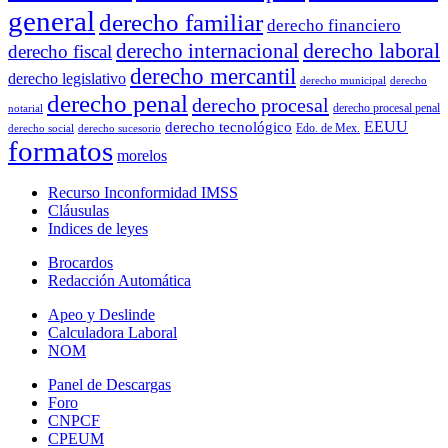
general
derecho familiar
derecho financiero
derecho laboral
derecho internacional
derecho fiscal
derecho mercantil
derecho legislativo
derecho municipal
derecho
derecho penal
derecho procesal
derecho procesal penal
notarial
EEUU
derecho tecnológico
Edo. de Mex.
derecho social
derecho sucesorio
formatos
morelos
Recurso Inconformidad IMSS
Cláusulas
Indices de leyes
Brocardos
Redacción Automática
Apeo y Deslinde
Calculadora Laboral
NOM
Panel de Descargas
Foro
CNPCF
CPEUM