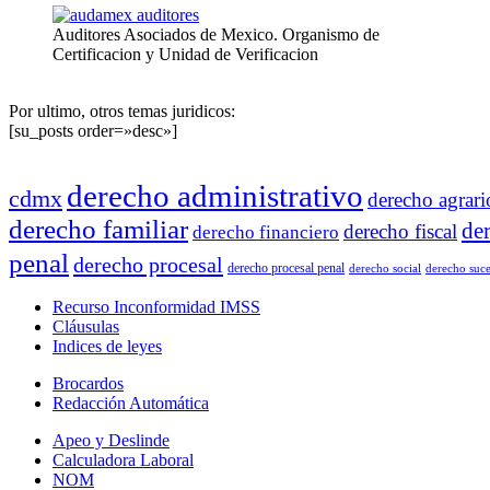
Auditores Asociados de Mexico. Organismo de
Certificacion y Unidad de Verificacion
Por ultimo, otros temas juridicos:
[su_posts order=»desc»]
derecho administrativo
cdmx
derecho agrari
derecho familiar
de
derecho fiscal
derecho financiero
penal
derecho procesal
derecho procesal penal
derecho social
derecho suce
Recurso Inconformidad IMSS
Cláusulas
Indices de leyes
Brocardos
Redacción Automática
Apeo y Deslinde
Calculadora Laboral
NOM