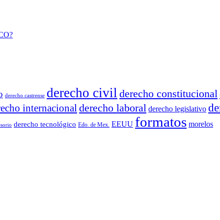
CO?
derecho civil
derecho constitucional
o
derecho castrense
derecho laboral
de
recho internacional
derecho legislativo
formatos
EEUU
morelos
derecho tecnológico
Edo. de Mex.
sorio