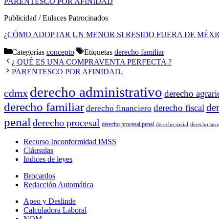
PARENTESCO POR AFINIDAD
Publicidad / Enlaces Patrocinados
¿CÓMO ADOPTAR UN MENOR SI RESIDO FUERA DE MÉXI
Categorías
concepto
Etiquetas
derecho familiar
¿ QUÉ ES UNA COMPRAVENTA PERFECTA ?
PARENTESCO POR AFINIDAD.
derecho administrativo
cdmx
derecho agrari
derecho familiar
de
derecho fiscal
derecho financiero
penal
derecho procesal
derecho procesal penal
derecho social
derecho suce
Recurso Inconformidad IMSS
Cláusulas
Indices de leyes
Brocardos
Redacción Automática
Apeo y Deslinde
Calculadora Laboral
NOM