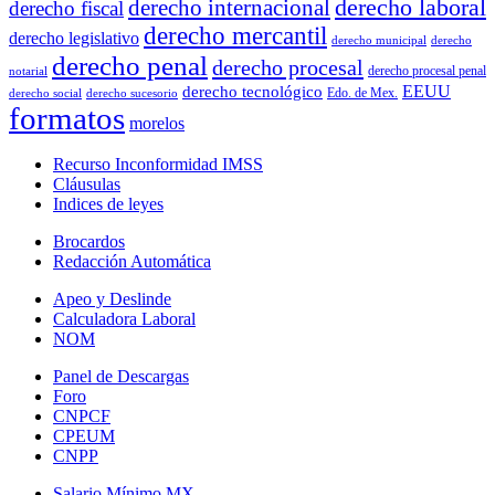
derecho laboral
derecho internacional
derecho fiscal
derecho mercantil
derecho legislativo
derecho municipal
derecho
derecho penal
derecho procesal
derecho procesal penal
notarial
EEUU
derecho tecnológico
Edo. de Mex.
derecho social
derecho sucesorio
formatos
morelos
Recurso Inconformidad IMSS
Cláusulas
Indices de leyes
Brocardos
Redacción Automática
Apeo y Deslinde
Calculadora Laboral
NOM
Panel de Descargas
Foro
CNPCF
CPEUM
CNPP
Salario Mínimo MX