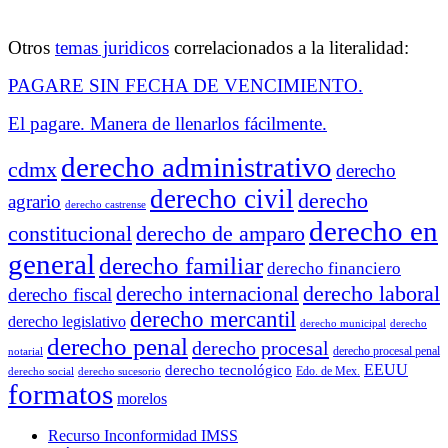
Otros
temas juridicos
correlacionados a la literalidad:
PAGARE SIN FECHA DE VENCIMIENTO.
El pagare. Manera de llenarlos fácilmente.
derecho administrativo
cdmx
derecho
derecho civil
derecho
agrario
derecho castrense
derecho en
constitucional
derecho de amparo
general
derecho familiar
derecho financiero
derecho laboral
derecho internacional
derecho fiscal
derecho mercantil
derecho legislativo
derecho municipal
derecho
derecho penal
derecho procesal
derecho procesal penal
notarial
EEUU
derecho tecnológico
Edo. de Mex.
derecho social
derecho sucesorio
formatos
morelos
Recurso Inconformidad IMSS