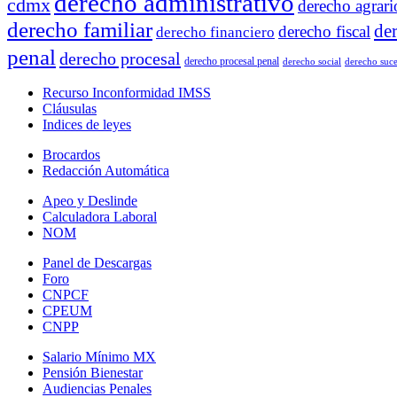
derecho administrativo
cdmx
derecho agrari
derecho familiar
de
derecho fiscal
derecho financiero
penal
derecho procesal
derecho procesal penal
derecho social
derecho suce
Recurso Inconformidad IMSS
Cláusulas
Indices de leyes
Brocardos
Redacción Automática
Apeo y Deslinde
Calculadora Laboral
NOM
Panel de Descargas
Foro
CNPCF
CPEUM
CNPP
Salario Mínimo MX
Pensión Bienestar
Audiencias Penales