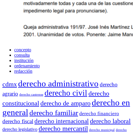
concepto
consulta
institución
ordenamiento
redacción
derecho administrativo
cdmx
derecho
derecho civil
derecho
agrario
derecho castrense
derecho en
constitucional
derecho de amparo
general
derecho familiar
derecho financiero
derecho laboral
derecho internacional
derecho fiscal
derecho mercantil
derecho legislativo
derecho municipal
derecho