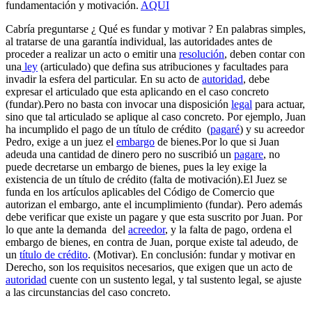
fundamentación y motivación.
AQUI
Cabría preguntarse ¿ Qué es fundar y motivar ? En palabras simples,
al tratarse de una garantía individual, las autoridades antes de
proceder a realizar un acto o emitir una
resolución
, deben contar con
una
ley
(articulado) que defina sus atribuciones y facultades para
invadir la esfera del particular. En su acto de
autoridad
, debe
expresar el articulado que esta aplicando en el caso concreto
(fundar).Pero no basta con invocar una disposición
legal
para actuar,
sino que tal articulado se aplique al caso concreto. Por ejemplo, Juan
ha incumplido el pago de un título de crédito (
pagaré
) y su acreedor
Pedro, exige a un juez el
embargo
de bienes.Por lo que si Juan
adeuda una cantidad de dinero pero no suscribió un
pagare
, no
puede decretarse un embargo de bienes, pues la ley exige la
existencia de un título de crédito (falta de motivación).El Juez se
funda en los artículos aplicables del Código de Comercio que
autorizan el embargo, ante el incumplimiento (fundar). Pero además
debe verificar que existe un pagare y que esta suscrito por Juan. Por
lo que ante la demanda del
acreedor
, y la falta de pago, ordena el
embargo de bienes, en contra de Juan, porque existe tal adeudo, de
un
título de crédito
. (Motivar). En conclusión: fundar y motivar en
Derecho, son los requisitos necesarios, que exigen que un acto de
autoridad
cuente con un sustento legal, y tal sustento legal, se ajuste
a las circunstancias del caso concreto.