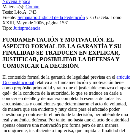
Novena Época
Materias(s):
Común
Tesis: I.4o.A. J/43
Fuente:
Semanario Judicial de la Federación
y su Gaceta. Tomo
XXIII, Mayo de 2006, página 1531
Tipo:
Jurisprudencia
FUNDAMENTACIÓN Y MOTIVACIÓN. EL
ASPECTO FORMAL DE LA GARANTÍA Y SU
FINALIDAD SE TRADUCEN EN EXPLICAR,
JUSTIFICAR, POSIBILITAR LA DEFENSA Y
COMUNICAR LA DECISIÓN.
El contenido formal de la garantía de legalidad prevista en el
artículo
16 constitucional
relativa a la fundamentación y motivación tiene
como propósito primordial y ratio que el justiciable conozca el «para
qué» de la conducta de la autoridad, lo que se traduce en darle a
conocer en detalle y de manera completa la esencia de todas las
circunstancias y condiciones que determinaron el acto de voluntad,
de manera que sea evidente y muy claro para el afectado poder
cuestionar y controvertir el mérito de la decisión, permitiéndole una
real y auténtica defensa. Por tanto, no basta que el acto de autoridad
apenas observe una motivación pro forma pero de una manera
incongruente, insuficiente o imprecisa, que impida la finalidad del