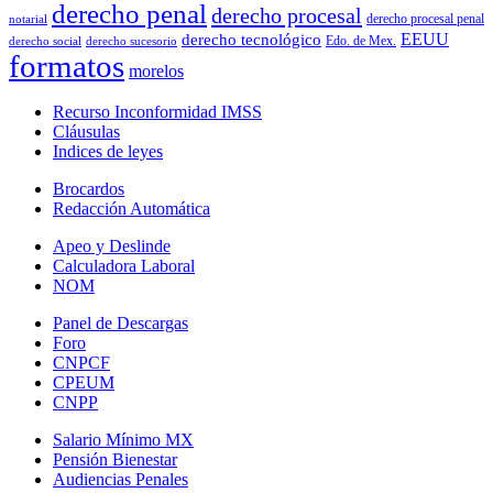
derecho penal
derecho procesal
derecho procesal penal
notarial
EEUU
derecho tecnológico
Edo. de Mex.
derecho social
derecho sucesorio
formatos
morelos
Recurso Inconformidad IMSS
Cláusulas
Indices de leyes
Brocardos
Redacción Automática
Apeo y Deslinde
Calculadora Laboral
NOM
Panel de Descargas
Foro
CNPCF
CPEUM
CNPP
Salario Mínimo MX
Pensión Bienestar
Audiencias Penales