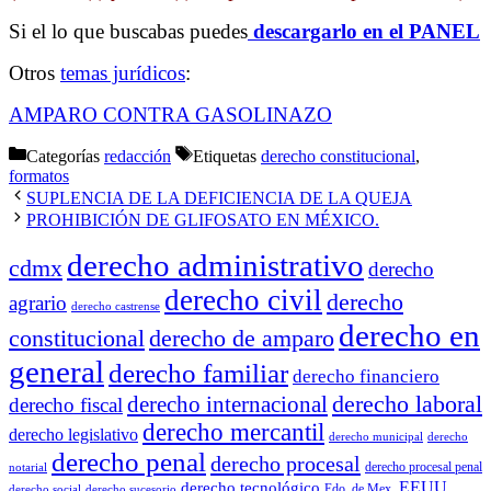
Si el lo que buscabas puedes
descargarlo en el PANEL
Otros
temas jurídicos
:
AMPARO CONTRA GASOLINAZO
Categorías
redacción
Etiquetas
derecho constitucional
,
formatos
SUPLENCIA DE LA DEFICIENCIA DE LA QUEJA
PROHIBICIÓN DE GLIFOSATO EN MÉXICO.
derecho administrativo
cdmx
derecho
derecho civil
derecho
agrario
derecho castrense
derecho en
constitucional
derecho de amparo
general
derecho familiar
derecho financiero
derecho laboral
derecho internacional
derecho fiscal
derecho mercantil
derecho legislativo
derecho municipal
derecho
derecho penal
derecho procesal
derecho procesal penal
notarial
EEUU
derecho tecnológico
Edo. de Mex.
derecho social
derecho sucesorio