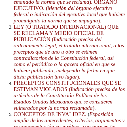
emanado la norma que se reclama
).
ÓRGANO
EJECUTIVO. (
Mención del órgano ejecutivo
federal o
indicación del ejecutivo local que hubiere
promulgado la norma que se
impugna
).
LEY (O TRATADO INTERNACIONAL) QUE
SE RECLAMA Y MEDIO OFICIAL DE
PUBLICACIÓN (
Indicación precisa del
ordenamiento legal, el tratado internacional, o los
preceptos que de uno u otro se estimen
contradictorios de la Constitución federal, así
como el periódico o la gaceta oficial en que se
hubiere
publicado, incluyendo la fecha en que
dicha publicación tuvo lugar
).
PRECEPTOS CONSTITUCIONALES QUE SE
ESTIMAN VIOLADOS (
Indicación precisa de los
artículos de la Constitución Política de los
Estados Unidos Mexicanos que se consideren
vulnerados por la norma
reclamada
).
CONCEPTOS DE INVALIDEZ.
Exposición
(
amplia de los antecedentes, criterios, argumentos y
razonamientos lógico-jurídicos con base en los