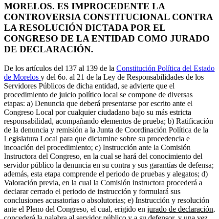
MORELOS. ES IMPROCEDENTE LA
CONTROVERSIA CONSTITUCIONAL CONTRA
LA RESOLUCIÓN DICTADA POR EL
CONGRESO DE LA ENTIDAD COMO JURADO
DE DECLARACIÓN.
De los artículos del 137 al 139 de la
Constitución Política del Estado
de Morelos
y del 6o. al 21 de la Ley de Responsabilidades de los
Servidores Públicos de dicha entidad, se advierte que el
procedimiento de juicio político local se compone de diversas
etapas: a) Denuncia que deberá presentarse por escrito ante el
Congreso Local por cualquier ciudadano bajo su más estricta
responsabilidad, acompañando elementos de prueba; b) Ratificación
de la denuncia y remisión a la Junta de Coordinación Política de la
Legislatura Local para que dictamine sobre su procedencia e
incoación del procedimiento; c) Instrucción ante la Comisión
Instructora del Congreso, en la cual se hará del conocimiento del
servidor público la denuncia en su contra y sus garantías de defensa;
además, esta etapa comprende el periodo de pruebas y alegatos; d)
Valoración previa, en la cual la Comisión instructora procederá a
declarar cerrado el periodo de instrucción y formulará sus
conclusiones acusatorias o absolutorias; e) Instrucción y resolución
ante el Pleno del Congreso, el cual, erigido en
jurado de declaración
,
concederá la palabra al servidor público y a su defensor, y una vez