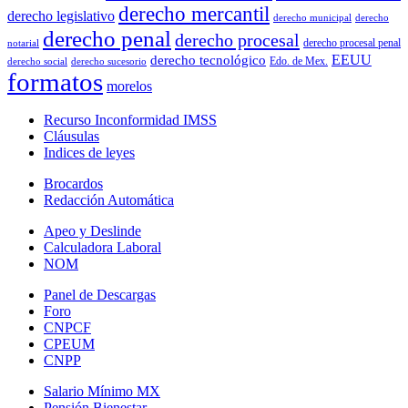
derecho mercantil
derecho legislativo
derecho municipal
derecho
derecho penal
derecho procesal
derecho procesal penal
notarial
EEUU
derecho tecnológico
Edo. de Mex.
derecho social
derecho sucesorio
formatos
morelos
Recurso Inconformidad IMSS
Cláusulas
Indices de leyes
Brocardos
Redacción Automática
Apeo y Deslinde
Calculadora Laboral
NOM
Panel de Descargas
Foro
CNPCF
CPEUM
CNPP
Salario Mínimo MX
Pensión Bienestar