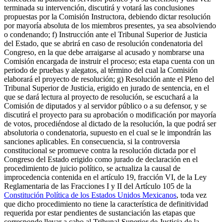
terminada su intervención, discutirá y votará las conclusiones
propuestas por la Comisión Instructora, debiendo dictar resolución
por mayoría absoluta de los miembros presentes, ya sea absolviendo
o condenando; f) Instrucción ante el Tribunal Superior de Justicia
del Estado, que se abrirá en caso de resolución condenatoria del
Congreso, en la que debe arraigarse al acusado y nombrarse una
Comisión encargada de instruir el proceso; esta etapa cuenta con un
periodo de pruebas y alegatos, al término del cual la Comisión
elaborará el proyecto de resolución; g) Resolución ante el Pleno del
Tribunal Superior de Justicia, erigido en jurado de sentencia, en el
que se dará lectura al proyecto de resolución, se escuchará a la
Comisión de diputados y al servidor público o a su defensor, y se
discutirá el proyecto para su aprobación o modificación por mayoría
de votos, procediéndose al dictado de la resolución, la que podrá ser
absolutoria o condenatoria, supuesto en el cual se le impondrán las
sanciones aplicables. En consecuencia, si la controversia
constitucional se promueve contra la resolución dictada por el
Congreso del Estado erigido como jurado de declaración en el
procedimiento de juicio político, se actualiza la causal de
improcedencia contenida en el artículo 19, fracción VI, de la Ley
Reglamentaria de las Fracciones I y II del Artículo 105 de la
Constitución Política de los Estados Unidos Mexicanos
, toda vez
que dicho procedimiento no tiene la característica de definitividad
requerida por estar pendientes de sustanciación las etapas que
corresponde llevar a cabo al Tribunal Superior de Justicia de la