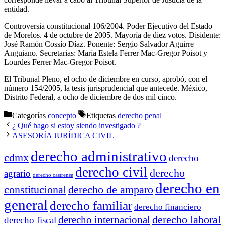
entidad.
Controversia constitucional 106/2004. Poder Ejecutivo del Estado
de Morelos. 4 de octubre de 2005. Mayoría de diez votos. Disidente:
José Ramón Cossío Díaz. Ponente: Sergio Salvador Aguirre
Anguiano. Secretarias: María Estela Ferrer Mac-Gregor Poisot y
Lourdes Ferrer Mac-Gregor Poisot.
El Tribunal Pleno, el ocho de diciembre en curso, aprobó, con el
número 154/2005, la tesis jurisprudencial que antecede. México,
Distrito Federal, a ocho de diciembre de dos mil cinco.
Categorías
concepto
Etiquetas
derecho penal
¿ Qué hago si estoy siendo investigado ?
ASESORÍA JURÍDICA CIVIL
derecho administrativo
cdmx
derecho
derecho civil
derecho
agrario
derecho castrense
derecho en
constitucional
derecho de amparo
general
derecho familiar
derecho financiero
derecho laboral
derecho internacional
derecho fiscal