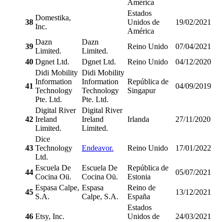
América
Estados
Domestika,
38
Unidos de
19/02/2021
Inc.
América
Dazn
Dazn
39
Reino Unido
07/04/2021
Limited.
Limited.
40
Dgnet Ltd.
Dgnet Ltd.
Reino Unido
04/12/2020
Didi Mobility
Didi Mobility
Information
Information
República de
41
04/09/2019
Technology
Technology
Singapur
Pte. Ltd.
Pte. Ltd.
Digital River
Digital River
42
Ireland
Ireland
Irlanda
27/11/2020
Limited.
Limited.
Dice
43
Technology
Endeavor.
Reino Unido
17/01/2022
Ltd.
Escuela De
Escuela De
República de
44
05/07/2021
Cocina Oü.
Cocina Oü.
Estonia
Espasa Calpe,
Espasa
Reino de
45
13/12/2021
S.A.
Calpe, S.A.
España
Estados
46
Etsy, Inc.
Unidos de
24/03/2021