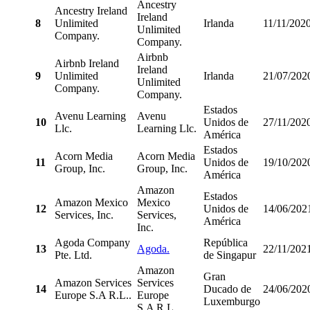
Ancestry
Ancestry Ireland
Ireland
8
Unlimited
Irlanda
11/11/202
Unlimited
Company.
Company.
Airbnb
Airbnb Ireland
Ireland
9
Unlimited
Irlanda
21/07/202
Unlimited
Company.
Company.
Estados
Avenu Learning
Avenu
10
Unidos de
27/11/202
Llc.
Learning Llc.
América
Estados
Acorn Media
Acorn Media
11
Unidos de
19/10/202
Group, Inc.
Group, Inc.
América
Amazon
Estados
Amazon Mexico
Mexico
12
Unidos de
14/06/202
Services, Inc.
Services,
América
Inc.
Agoda Company
República
13
Agoda.
22/11/202
Pte. Ltd.
de Singapur
Amazon
Gran
Amazon Services
Services
14
Ducado de
24/06/202
Europe S.A R.L..
Europe
Luxemburgo
S.A R.L.