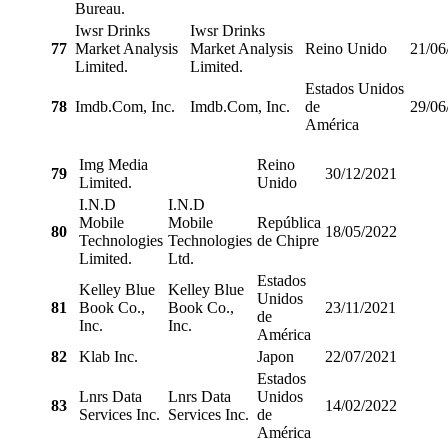
Bureau.
Iwsr Drinks
Iwsr Drinks
77
Market Analysis
Market Analysis
Reino Unido
21/06
Limited.
Limited.
Estados Unidos
78
Imdb.Com, Inc.
Imdb.Com, Inc.
de
29/06
América
Img Media
Reino
79
30/12/2021
Limited.
Unido
I.N.D
I.N.D
Mobile
Mobile
República
80
18/05/2022
Technologies
Technologies
de Chipre
Limited.
Ltd.
Estados
Kelley Blue
Kelley Blue
Unidos
81
Book Co.,
Book Co.,
23/11/2021
de
Inc.
Inc.
América
82
Klab Inc.
Japon
22/07/2021
Estados
Lnrs Data
Lnrs Data
Unidos
83
14/02/2022
Services Inc.
Services Inc.
de
América