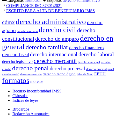
Categorías
institución
Etiquetas
derecho administrativo
COMPLIANCE ISO 37301:2021
ESCRITO PARA ALTA DE BENEFICIARIO IMSS
derecho administrativo
cdmx
derecho
derecho civil
derecho
agrario
derecho castrense
derecho en
constitucional
derecho de amparo
general
derecho familiar
derecho financiero
derecho laboral
derecho internacional
derecho fiscal
derecho mercantil
derecho legislativo
derecho municipal
derecho
derecho penal
derecho procesal
derecho procesal penal
notarial
EEUU
derecho tecnológico
Edo. de Mex.
derecho social
derecho sucesorio
formatos
morelos
Recurso Inconformidad IMSS
Cláusulas
Indices de leyes
Brocardos
Redacción Automática