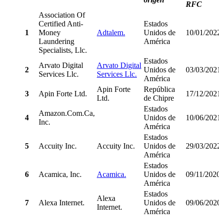
RFC
Association Of
Certified Anti-
Estados
1
Money
Adtalem.
Unidos de
10/01/202
Laundering
América
Specialists, Llc.
Estados
Arvato Digital
Arvato Digital
2
Unidos de
03/03/202
Services Llc.
Services Llc.
América
Apin Forte
República
3
Apin Forte Ltd.
17/12/202
Ltd.
de Chipre
Estados
Amazon.Com.Ca,
4
Unidos de
10/06/202
Inc.
América
Estados
5
Accuity Inc.
Accuity Inc.
Unidos de
29/03/202
América
Estados
6
Acamica, Inc.
Acamica.
Unidos de
09/11/202
América
Estados
Alexa
7
Alexa Internet.
Unidos de
09/06/202
Internet.
América