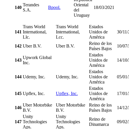
Terandes
Oriental
140
Bpool.
18/03/2021
S.A.
del
Uruguay
Trans World
Trans World
Estados
141
International,
International,
Unidos de
30/11
Llc.
Lcc.
América
Reino de los
142
Uber B.V.
Uber B.V.
10/07
Países Bajos
Estados
Upwork Global
143
Unidos de
14/10
Inc.
América
Estados
144
Udemy, Inc.
Udemy, Inc.
Unidos de
05/01
América
Estados
145
Upflex, Inc.
Upflex, Inc.
Unidos de
17/01
América
Uber Motorbike
Uber Motorbike
Reino de los
146
14/12
B.V.
B.V.
Países Bajos
Unity
Unity
Reino de
147
Technologies
Technologies
09/02
Dinamarca
Aps.
Aps.