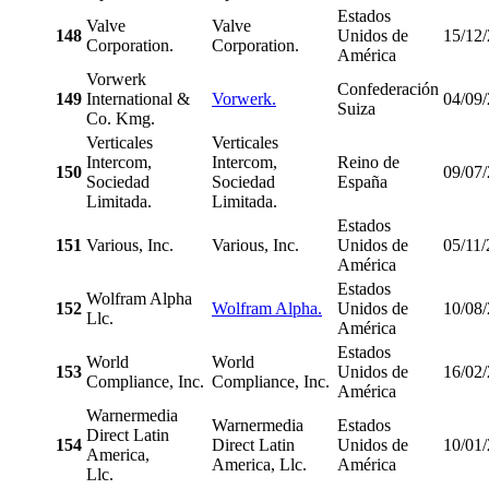
Estados
Valve
Valve
148
Unidos de
15/12
Corporation.
Corporation.
América
Vorwerk
Confederación
149
International &
Vorwerk.
04/09
Suiza
Co. Kmg.
Verticales
Verticales
Intercom,
Intercom,
Reino de
150
09/07
Sociedad
Sociedad
España
Limitada.
Limitada.
Estados
151
Various, Inc.
Various, Inc.
Unidos de
05/11
América
Estados
Wolfram Alpha
152
Wolfram Alpha.
Unidos de
10/08
Llc.
América
Estados
World
World
153
Unidos de
16/02
Compliance, Inc.
Compliance, Inc.
América
Warnermedia
Warnermedia
Estados
Direct Latin
154
Direct Latin
Unidos de
10/01
America,
America, Llc.
América
Llc.