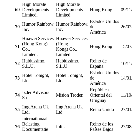
High Morale
High Morale
69
Developments
Developments
Hong Kong
09/11
Limited.
Limited.
Estados Unidos
Humor Rainbow,
Humor Rainbow,
70
de
26/02
Inc.
Inc.
América
Huawei Services
Huawei Services
(Hong Kong)
(Hong
71
Hong Kong
15/07
Co.,
Kong) Co.,
Limited.
Limited.
Habitissimo,
Habitissimo,
Reino de
72
10/11
S.L.U.
S.L.U.
España
Estados Unidos
Hotel Tonight,
Hotel Tonight,
73
de
14/01
Llc.
Llc.
América
República
Izder Advisors
74
Mision Troder.
Oriental del
11/10
Sa.
Uruguay
Img Arena Uk
Img Arena Uk
75
Reino Unido
27/01
Ltd.
Ltd.
Internationaal
Belasting
Reino de los
76
Ibfd.
27/08
Documentatie
Países Bajos