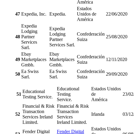
América
Estados
47
Expedia, Inc.
Expedia.
Unidos de
22/06/2020
América
Expedia
Expedia
Lodging
Lodging
Confederación
48
Partner
25/08/2020
Partner
Suiza
Services
Services Sarl.
Sarl.
Ebay
Ebay
Confederación
49
Marketplaces
Marketplaces
12/11/2020
Suiza
Gmbh.
Gmbh.
Ea Swiss
Ea Swiss
Confederación
50
29/09/2020
Sarl.
Sarl.
Suiza
Educational
Estados Unidos
Educational
51
Testing
de
23/02
Testing Service.
Service.
América
Financial & Risk
Financial & Risk
Transaction
Transaction
52
Irlanda
03/12
Services Ireland
Services
Limited.
Ireland Limited.
Estados Unidos
Fender Digital
Fender Digital