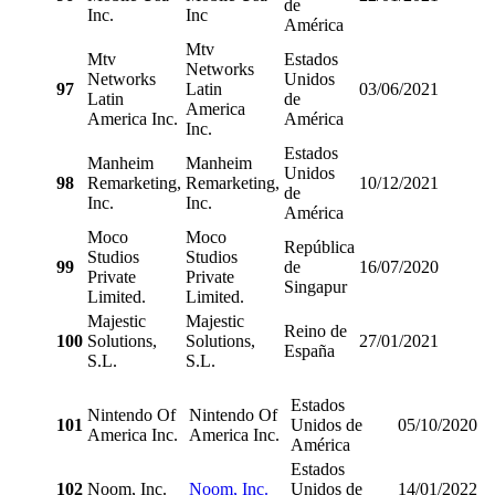
de
Inc.
Inc
América
Mtv
Mtv
Estados
Networks
Networks
Unidos
97
Latin
03/06/2021
Latin
de
America
America Inc.
América
Inc.
Estados
Manheim
Manheim
Unidos
98
Remarketing,
Remarketing,
10/12/2021
de
Inc.
Inc.
América
Moco
Moco
República
Studios
Studios
99
de
16/07/2020
Private
Private
Singapur
Limited.
Limited.
Majestic
Majestic
Reino de
100
Solutions,
Solutions,
27/01/2021
España
S.L.
S.L.
Estados
Nintendo Of
Nintendo Of
101
Unidos de
05/10/2020
America Inc.
America Inc.
América
Estados
102
Noom, Inc.
Noom, Inc.
Unidos de
14/01/2022