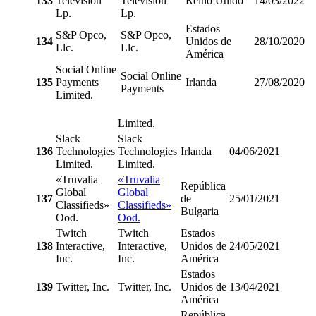
133
Television
Television
Reino Unido
14/03/2022
Lp.
Lp.
Estados
S&P Opco,
S&P Opco,
134
Unidos de
28/10/2020
Llc.
Llc.
América
Social Online
Social Online
135
Payments
Irlanda
27/08/2020
Payments
Limited.
Limited.
Slack
Slack
136
Technologies
Technologies
Irlanda
04/06/2021
Limited.
Limited.
«Truvalia
«Truvalia
República
Global
Global
137
de
25/01/2021
Classifieds»
Classifieds»
Bulgaria
Ood.
Ood.
Twitch
Twitch
Estados
138
Interactive,
Interactive,
Unidos de
24/05/2021
Inc.
Inc.
América
Estados
139
Twitter, Inc.
Twitter, Inc.
Unidos de
13/04/2021
América
República