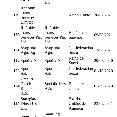
Ltd.
Refinitiv
Transaction
119
Reino Unido
30/07/2021
Services
Limited.
Refinitiv
Refinitiv
Transaction
Transaction
República de
120
09/08/2021
Services Pte.
Services Pte.
Singapur
Ltd.
Ltd.
Syngenta
Syngenta
Confederación
121
12/08/2021
Agro Ag.
Agro.
Suiza
Reino de
122
Spotify Ab.
Spotify Ab.
20/07/2020
Suecia
Sportradar
Sportradar
Confederación
123
01/10/2020
Ag.
Ag.
Suiza
Emplifi
Czech
Socialbakers
República
124
01/09/2020
Republic
A.S.
Checa
A.S.
Starzplay
Estados
125
Direct Us,
Unidos de
23/02/2021
Llc.
América
Samsung
Samsung