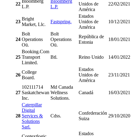
Bloomberg
Bloomberg
22
Unidos de
22/02/2021
L.P.
L.P.
América
Estados
Bright
23
Fastspring.
Unidos de
10/12/2021
Market, Llc.
América
Bolt
Bolt
República de
24
Operations
Operations
18/01/2021
Estonia
Oü.
Oü.
Booking.Com
25
Transport
Btl.
Reino Unido
14/01/2022
Limited.
Estados
College
26
Unidos de
23/11/2021
Board.
América
102111714
Md Canada
27
Saskatchewan
Wellness
Canadá
16/03/2021
Inc.
Solutions.
Caterpillar
Digital
Confederación
28
Services &
Cdss.
29/10/2020
Suiza
Solutions
Sarl.
Estados
Contextlogic