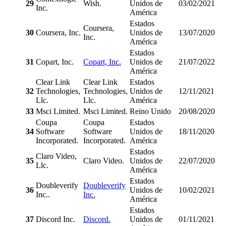
29
Wish.
Unidos de
03/02/2021
Inc.
América
Estados
Coursera,
30
Coursera, Inc.
Unidos de
13/07/2020
Inc.
América
Estados
31
Copart, Inc.
Copart, Inc.
Unidos de
21/07/2022
América
Clear Link
Clear Link
Estados
32
Technologies,
Technologies,
Unidos de
12/11/2021
Llc.
Llc.
América
33
Msci Limited.
Msci Limited.
Reino Unido
20/08/2020
Coupa
Coupa
Estados
34
Software
Software
Unidos de
18/11/2020
Incorporated.
Incorporated.
América
Estados
Claro Video,
35
Claro Video.
Unidos de
22/07/2020
Llc.
América
Estados
Doubleverify
Doubleverify
36
Unidos de
10/02/2021
Inc..
Inc.
América
Estados
37
Discord Inc.
Discord.
Unidos de
01/11/2021