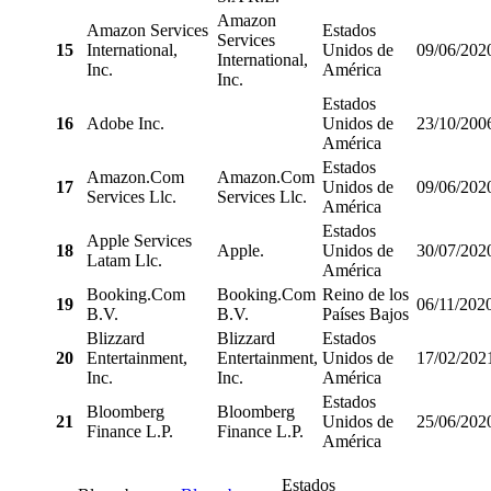
Amazon
Amazon Services
Estados
Services
15
International,
Unidos de
09/06/202
International,
Inc.
América
Inc.
Estados
16
Adobe Inc.
Unidos de
23/10/200
América
Estados
Amazon.Com
Amazon.Com
17
Unidos de
09/06/202
Services Llc.
Services Llc.
América
Estados
Apple Services
18
Apple.
Unidos de
30/07/202
Latam Llc.
América
Booking.Com
Booking.Com
Reino de los
19
06/11/202
B.V.
B.V.
Países Bajos
Blizzard
Blizzard
Estados
20
Entertainment,
Entertainment,
Unidos de
17/02/202
Inc.
Inc.
América
Estados
Bloomberg
Bloomberg
21
Unidos de
25/06/202
Finance L.P.
Finance L.P.
América
Estados