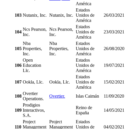
América
Estados
103
Nutanix, Inc.
Nutanix, Inc.
Unidos de
26/03/2021
América
Estados
Ncs Pearson,
Ncs Pearson,
104
Unidos de
23/03/2021
Inc.
Inc.
América
Nba
Nba
Estados
105
Properties,
Properties,
Unidos de
26/08/2020
Inc.
Inc.
América
Open
Estados
106
Education
Unidos de
19/07/2021
Llc.
América
Estados
107
Ookla, Llc.
Ookla, Llc.
Unidos de
15/02/2021
América
Overtier
108
Overtier.
Islas Caimán
11/09/2020
Operations.
Prodigios
Reino de
109
Interactivos,
14/05/2021
España
S.A.
Project
Project
Estados
110
Management
Management
Unidos de
04/02/2021