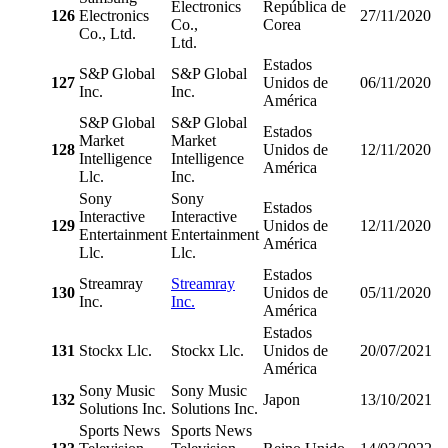
Electronics
República de
126
Electronics
27/11/2020
Co.,
Corea
Co., Ltd.
Ltd.
Estados
S&P Global
S&P Global
127
Unidos de
06/11/2020
Inc.
Inc.
América
S&P Global
S&P Global
Estados
Market
Market
128
Unidos de
12/11/2020
Intelligence
Intelligence
América
Llc.
Inc.
Sony
Sony
Estados
Interactive
Interactive
129
Unidos de
12/11/2020
Entertainment
Entertainment
América
Llc.
Llc.
Estados
Streamray
Streamray
130
Unidos de
05/11/2020
Inc.
Inc.
América
Estados
131
Stockx Llc.
Stockx Llc.
Unidos de
20/07/2021
América
Sony Music
Sony Music
132
Japon
13/10/2021
Solutions Inc.
Solutions Inc.
Sports News
Sports News