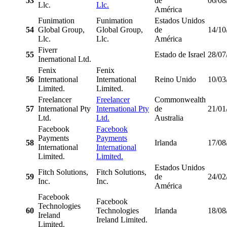
53
de
06/08
Llc.
Llc.
América
Funimation
Funimation
Estados Unidos
54
Global Group,
Global Group,
de
14/10
Llc.
Llc.
América
Fiverr
55
Estado de Israel
28/07
Inernational Ltd.
Fenix
Fenix
56
International
International
Reino Unido
10/03
Limited.
Limited.
Freelancer
Freelancer
Commonwealth
57
International Pty
International Pty
de
21/01
Ltd.
Ltd.
Australia
Facebook
Facebook
Payments
Payments
58
Irlanda
17/08
International
International
Limited.
Limited.
Estados Unidos
Fitch Solutions,
Fitch Solutions,
59
de
24/02
Inc.
Inc.
América
Facebook
Facebook
Technologies
60
Technologies
Irlanda
18/08
Ireland
Ireland Limited.
Limited.