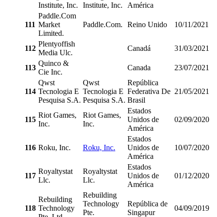
Institute, Inc.
Institute, Inc.
América
Paddle.Com
111
Market
Paddle.Com.
Reino Unido
10/11/2021
Limited.
Plentyoffish
112
Canadá
31/03/2021
Media Ulc.
Quinco &
113
Canada
23/07/2021
Cie Inc.
Qwst
Qwst
República
114
Tecnologia E
Tecnologia E
Federativa De
21/05/2021
Pesquisa S.A.
Pesquisa S.A.
Brasil
Estados
Riot Games,
Riot Games,
115
Unidos de
02/09/2020
Inc.
Inc.
América
Estados
116
Roku, Inc.
Roku, Inc.
Unidos de
10/07/2020
América
Estados
Royaltystat
Royaltystat
117
Unidos de
01/12/2020
Llc.
Llc.
América
Rebuilding
Rebuilding
Technology
República de
118
Technology
04/09/2019
Pte.
Singapur
Pte. Ltd.