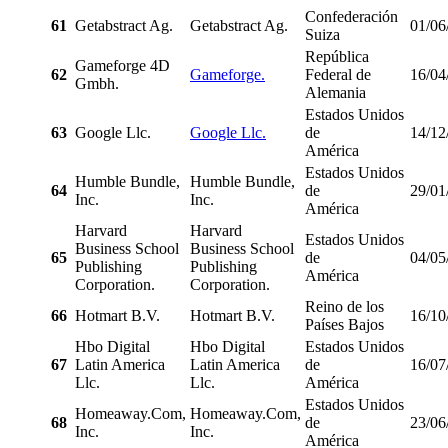
Confederación
61
Getabstract Ag.
Getabstract Ag.
01/06
Suiza
República
Gameforge 4D
62
Gameforge.
Federal de
16/04
Gmbh.
Alemania
Estados Unidos
63
Google Llc.
Google Llc.
de
14/12
América
Estados Unidos
Humble Bundle,
Humble Bundle,
64
de
29/01
Inc.
Inc.
América
Harvard
Harvard
Estados Unidos
Business School
Business School
65
de
04/05
Publishing
Publishing
América
Corporation.
Corporation.
Reino de los
66
Hotmart B.V.
Hotmart B.V.
16/10
Países Bajos
Hbo Digital
Hbo Digital
Estados Unidos
67
Latin America
Latin America
de
16/07
Llc.
Llc.
América
Estados Unidos
Homeaway.Com,
Homeaway.Com,
68
de
23/06
Inc.
Inc.
América