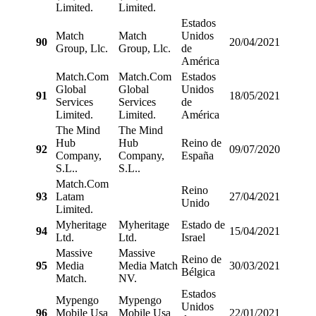
Limited.
Limited.
Estados
Match
Match
Unidos
90
20/04/2021
Group, Llc.
Group, Llc.
de
América
Match.Com
Match.Com
Estados
Global
Global
Unidos
91
18/05/2021
Services
Services
de
Limited.
Limited.
América
The Mind
The Mind
Hub
Hub
Reino de
92
09/07/2020
Company,
Company,
España
S.L..
S.L..
Match.Com
Reino
93
Latam
27/04/2021
Unido
Limited.
Myheritage
Myheritage
Estado de
94
15/04/2021
Ltd.
Ltd.
Israel
Massive
Massive
Reino de
95
Media
Media Match
30/03/2021
Bélgica
Match.
NV.
Estados
Mypengo
Mypengo
Unidos
96
Mobile Usa
Mobile Usa
22/01/2021