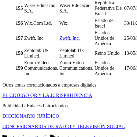
República
Wiser Educacao
Wiser Educacao
155
Federativa De
07/07
S.A.
S.A.
Brasil
Estado de
156
Wix.Com Ltd.
Wix.
30/11
Israel
Estados
157
Zwift, Inc.
Zwift, Inc.
Unidos de
25/03
América
Zeptolab Uk
Zeptolab Uk
158
Reino Unido
13/05
Limited.
Limited.
Zoom Video
Zoom Video
Estados
159
Communications,
Communications,
Unidos de
17/06
Inc.
Inc.
América
Otros temas correlacionados a empresas digitales:
EL CÓDIGO QR Y LA JURISPRUDENCIA
Publicidad / Enlaces Patrocinados
DICCIONARIO JURÍDICO.
CONCESIONARIOS DE RADIO Y TELEVISIÓN SOCIAL