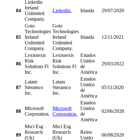
Linkedin
Ireland
84
Linkedin.
Irlanda
29/07/2020
Unlimited
Company.
Goto
Goto
Technologies
Technologies
85
Ireland
Ireland
Irlanda
12/11/2021
Unlimited
Unlimited
Company.
Company.
Lexisnexis
Lexisnexis
Estados
Risk
Risk
Unidos
86
29/03/2022
Solutions Fl
Solutions Fl
de
Inc.
Inc.
América
Estados
Latam
Latam
Unidos
87
Streamco
Streamco
05/11/2020
de
Inc.
Inc.
América
Estados
Microsoft
Microsoft
Unidos
88
02/06/2020
Corporation.
Corporation.
de
América
Msci Esg
Msci Esg
Research
Research
Reino
89
06/08/2020
(Uk)
(Uk)
Unido