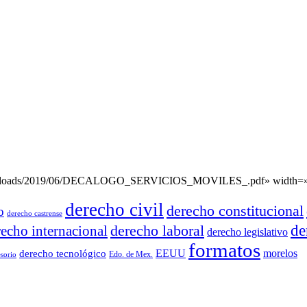
nt/uploads/2019/06/DECALOGO_SERVICIOS_MOVILES_.pdf» width=»1
derecho civil
derecho constitucional
o
derecho castrense
derecho laboral
de
recho internacional
derecho legislativo
formatos
EEUU
morelos
derecho tecnológico
Edo. de Mex.
sorio