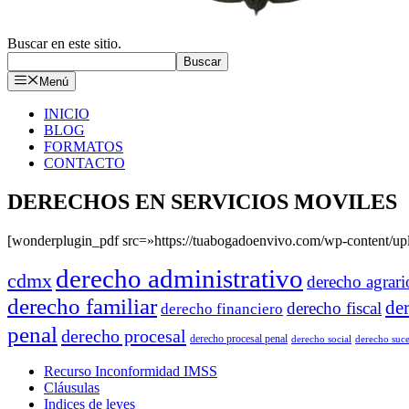
Buscar en este sitio.
Buscar
Menú
INICIO
BLOG
FORMATOS
CONTACTO
DERECHOS EN SERVICIOS MOVILES
[wonderplugin_pdf src=»https://tuabogadoenvivo.com/wp-conte
derecho administrativo
cdmx
derecho agrari
derecho familiar
de
derecho fiscal
derecho financiero
penal
derecho procesal
derecho procesal penal
derecho social
derecho suce
Recurso Inconformidad IMSS
Cláusulas
Indices de leyes