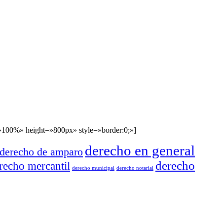
00%» height=»800px» style=»border:0;»]
derecho en general
derecho de amparo
derecho
recho mercantil
derecho municipal
derecho notarial