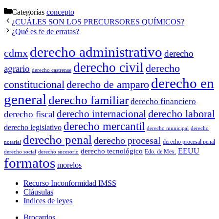
Categorías
concepto
¿CUÁLES SON LOS PRECURSORES QUÍMICOS?
¿Qué es fe de erratas?
derecho administrativo
cdmx
derecho
derecho civil
derecho
agrario
derecho castrense
derecho en
constitucional
derecho de amparo
general
derecho familiar
derecho financiero
derecho laboral
derecho internacional
derecho fiscal
derecho mercantil
derecho legislativo
derecho municipal
derecho
derecho penal
derecho procesal
derecho procesal penal
notarial
EEUU
derecho tecnológico
Edo. de Mex.
derecho social
derecho sucesorio
formatos
morelos
Recurso Inconformidad IMSS
Cláusulas
Indices de leyes
Brocardos