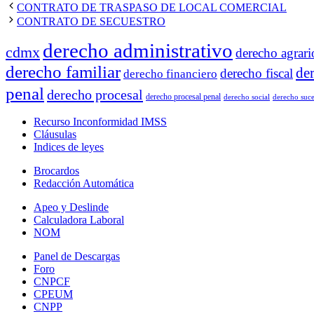
CONTRATO DE TRASPASO DE LOCAL COMERCIAL
CONTRATO DE SECUESTRO
derecho administrativo
cdmx
derecho agrari
derecho familiar
de
derecho fiscal
derecho financiero
penal
derecho procesal
derecho procesal penal
derecho social
derecho suce
Recurso Inconformidad IMSS
Cláusulas
Indices de leyes
Brocardos
Redacción Automática
Apeo y Deslinde
Calculadora Laboral
NOM
Panel de Descargas
Foro
CNPCF
CPEUM
CNPP