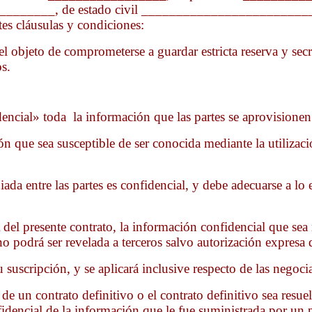
_____, de estado civil _________________________, de 
ntes cláusulas y condiciones:
l objeto de comprometerse a guardar estricta reserva y sec
ros.
encial» toda la información que las partes se aprovisionen 
 que sea susceptible de ser conocida mediante la utilizació
da entre las partes es confidencial, y debe adecuarse a lo e
esente contrato, la información confidencial que sea rec
 no podrá ser revelada a terceros salvo autorización expresa
suscripción, y se aplicará inclusive respecto de las negoc
e un contrato definitivo o el contrato definitivo sea resuel
onfidencial de la información que le fue suministrada por