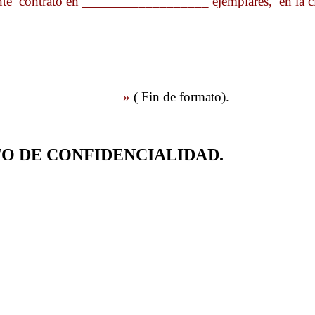
esente contrato en __________________ ejemplares, en l
_______________»
( Fin de formato).
 DE CONFIDENCIALIDAD.