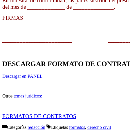
En muestra de conformidad, las partes suscriben el pr
del mes de _____________ de ______________.
FIRMAS
________________________ __________
DESCARGAR FORMATO DE CONTRATO
Descargar en PANEL
Otros
temas jurídicos:
FORMATOS DE CONTRATOS
Categorías
redacción
Etiquetas
formatos
,
derecho civil