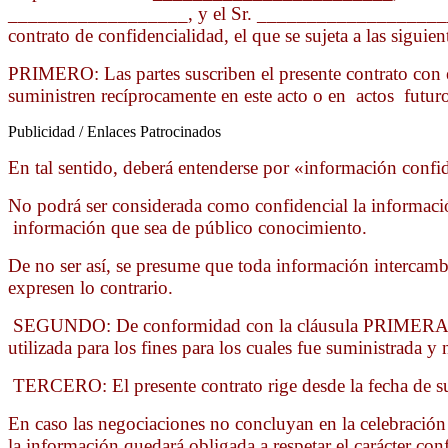
__________________, y el Sr. ______________________
contrato de confidencialidad, el que se sujeta a las siguie
PRIMERO: Las partes suscriben el presente contrato con e
suministren recíprocamente en este acto o en actos futu
Publicidad / Enlaces Patrocinados
En tal sentido, deberá entenderse por «información confid
No podrá ser considerada como confidencial la información
información que sea de público conocimiento.
De no ser así, se presume que toda información intercambia
expresen lo contrario.
SEGUNDO: De conformidad con la cláusula PRIMERA del pr
utilizada para los fines para los cuales fue suministrada y
TERCERO: El presente contrato rige desde la fecha de su 
En caso las negociaciones no concluyan en la celebración d
la información quedará obligada a respetar el carácter c