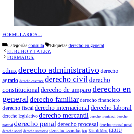
FORMULARIOS…
Categorías
consulta
Etiquetas
derecho en general
EL BUHO Y LA LEY.
FORMATOS.
derecho administrativo
cdmx
derecho
derecho civil
derecho
agrario
derecho castrense
derecho en
constitucional
derecho de amparo
general
derecho familiar
derecho financiero
derecho laboral
derecho internacional
derecho fiscal
derecho mercantil
derecho legislativo
derecho municipal
derecho
derecho penal
derecho procesal
derecho procesal penal
notarial
EEUU
derecho tecnológico
Edo. de Mex.
derecho social
derecho sucesorio