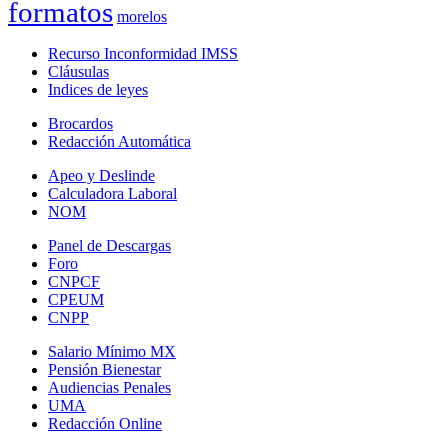
formatos
morelos
Recurso Inconformidad IMSS
Cláusulas
Indices de leyes
Brocardos
Redacción Automática
Apeo y Deslinde
Calculadora Laboral
NOM
Panel de Descargas
Foro
CNPCF
CPEUM
CNPP
Salario Mínimo MX
Pensión Bienestar
Audiencias Penales
UMA
Redacción Online