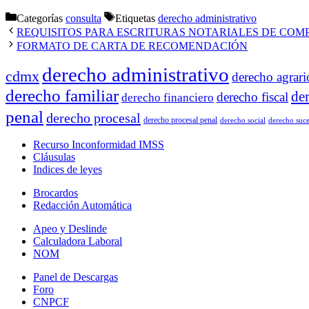
Categorías
consulta
Etiquetas
derecho administrativo
REQUISITOS PARA ESCRITURAS NOTARIALES DE COM
FORMATO DE CARTA DE RECOMENDACIÓN
derecho administrativo
cdmx
derecho agrari
derecho familiar
de
derecho fiscal
derecho financiero
penal
derecho procesal
derecho procesal penal
derecho social
derecho suce
Recurso Inconformidad IMSS
Cláusulas
Indices de leyes
Brocardos
Redacción Automática
Apeo y Deslinde
Calculadora Laboral
NOM
Panel de Descargas
Foro
CNPCF