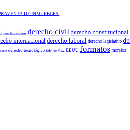
PRAVENTA DE INMUEBLES.
derecho civil
derecho constitucional
o
derecho castrense
derecho laboral
de
recho internacional
derecho legislativo
formatos
EEUU
morelos
derecho tecnológico
Edo. de Mex.
sorio