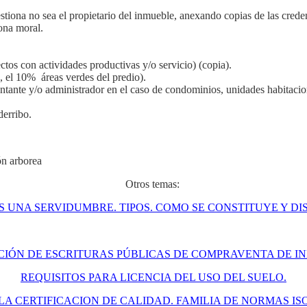
iona no sea el propietario del inmueble, anexando copias de las creden
sona moral.
ctos con actividades productivas y/o servicio) (copia).
, el 10% áreas verdes del predio).
entante y/o administrador en el caso de condominios, unidades habitacio
derribo.
ón arborea
Otros temas:
ES UNA SERVIDUMBRE. TIPOS. COMO SE CONSTITUYE Y DI
CIÓN DE ESCRITURAS PÚBLICAS DE COMPRAVENTA DE IN
REQUISITOS PARA LICENCIA DEL USO DEL SUELO.
LA CERTIFICACION DE CALIDAD. FAMILIA DE NORMAS IS