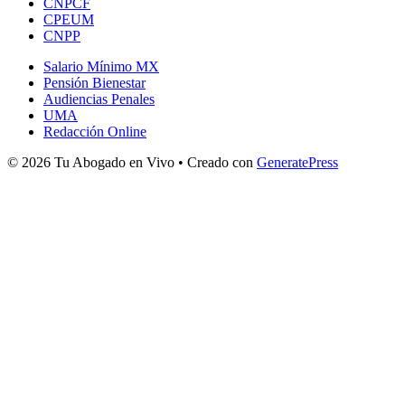
CNPCF
CPEUM
CNPP
Salario Mínimo MX
Pensión Bienestar
Audiencias Penales
UMA
Redacción Online
© 2026 Tu Abogado en Vivo
• Creado con
GeneratePress