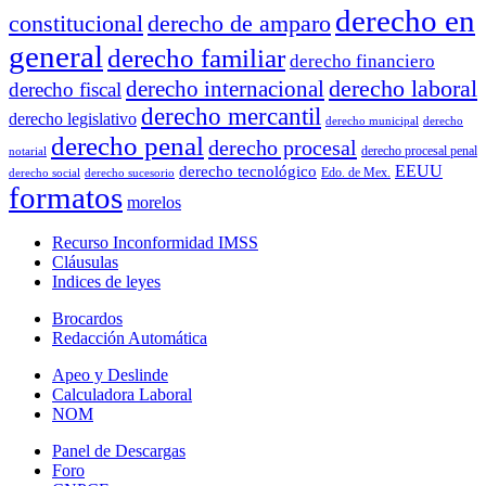
derecho en
constitucional
derecho de amparo
general
derecho familiar
derecho financiero
derecho laboral
derecho internacional
derecho fiscal
derecho mercantil
derecho legislativo
derecho municipal
derecho
derecho penal
derecho procesal
derecho procesal penal
notarial
EEUU
derecho tecnológico
Edo. de Mex.
derecho social
derecho sucesorio
formatos
morelos
Recurso Inconformidad IMSS
Cláusulas
Indices de leyes
Brocardos
Redacción Automática
Apeo y Deslinde
Calculadora Laboral
NOM
Panel de Descargas
Foro