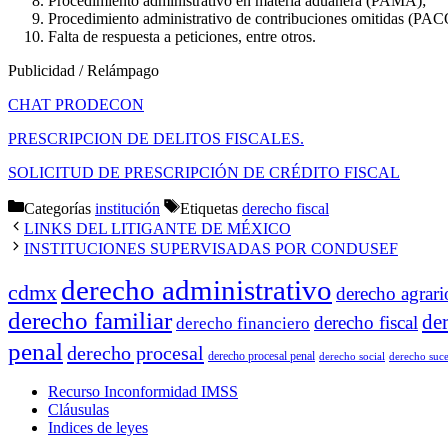
Procedimiento administrativo en materia aduanera (PAMA);
Procedimiento administrativo de contribuciones omitidas (PAC
Falta de respuesta a peticiones, entre otros.
Publicidad / Relámpago
CHAT PRODECON
PRESCRIPCION DE DELITOS FISCALES.
SOLICITUD DE PRESCRIPCIÓN DE CRÉDITO FISCAL
Categorías
institución
Etiquetas
derecho fiscal
LINKS DEL LITIGANTE DE MÉXICO
INSTITUCIONES SUPERVISADAS POR CONDUSEF
derecho administrativo
cdmx
derecho agrari
derecho familiar
de
derecho fiscal
derecho financiero
penal
derecho procesal
derecho procesal penal
derecho social
derecho suce
Recurso Inconformidad IMSS
Cláusulas
Indices de leyes