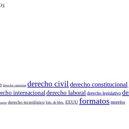
O);
derecho civil
derecho constitucional
o
derecho castrense
derecho laboral
de
recho internacional
derecho legislativo
formatos
EEUU
morelos
derecho tecnológico
Edo. de Mex.
sorio