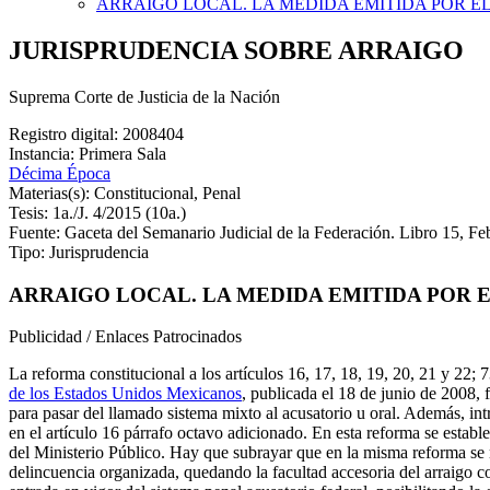
ARRAIGO LOCAL. LA MEDIDA EMITIDA POR EL
JURISPRUDENCIA SOBRE ARRAIGO
Suprema Corte de Justicia de la Nación
Registro digital: 2008404
Instancia: Primera Sala
Décima Época
Materias(s): Constitucional, Penal
Tesis: 1a./J. 4/2015 (10a.)
Fuente: Gaceta del Semanario Judicial de la Federación. Libro 15, F
Tipo: Jurisprudencia
ARRAIGO LOCAL. LA MEDIDA EMITIDA POR E
Publicidad / Enlaces Patrocinados
La reforma constitucional a los artículos 16, 17, 18, 19, 20, 21 y 22;
de los Estados Unidos Mexicanos
, publicada el 18 de junio de 2008, 
para pasar del llamado sistema mixto al acusatorio u oral. Además, intro
en el artículo 16 párrafo octavo adicionado. En esta reforma se estable
del Ministerio Público. Hay que subrayar que en la misma reforma se m
delincuencia organizada, quedando la facultad accesoria del arraigo co