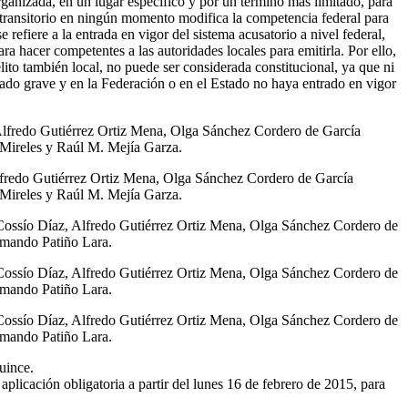
organizada, en un lugar específico y por un término más limitado, para
o transitorio en ningún momento modifica la competencia federal para
e refiere a la entrada en vigor del sistema acusatorio a nivel federal,
ra hacer competentes a las autoridades locales para emitirla. Por ello,
elito también local, no puede ser considerada constitucional, ya que ni
iderado grave y en la Federación o en el Estado no haya entrado en vigor
 Alfredo Gutiérrez Ortiz Mena, Olga Sánchez Cordero de García
 Mireles y Raúl M. Mejía Garza.
lfredo Gutiérrez Ortiz Mena, Olga Sánchez Cordero de García
 Mireles y Raúl M. Mejía Garza.
 Cossío Díaz, Alfredo Gutiérrez Ortiz Mena, Olga Sánchez Cordero de
Armando Patiño Lara.
 Cossío Díaz, Alfredo Gutiérrez Ortiz Mena, Olga Sánchez Cordero de
Armando Patiño Lara.
 Cossío Díaz, Alfredo Gutiérrez Ortiz Mena, Olga Sánchez Cordero de
Armando Patiño Lara.
uince.
 aplicación obligatoria a partir del lunes 16 de febrero de 2015, para