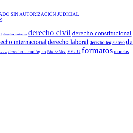
ADO SIN AUTORIZACIÓN JUDICIAL
S
derecho civil
derecho constitucional
o
derecho castrense
derecho laboral
de
recho internacional
derecho legislativo
formatos
EEUU
morelos
derecho tecnológico
Edo. de Mex.
sorio