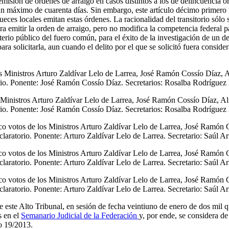
 emisión de órdenes de arraigo en casos distintos a los de delincuencia 
or un máximo de cuarenta días. Sin embargo, este artículo décimo primer
ueces locales emitan estas órdenes. La racionalidad del transitorio sólo s
a emitir la orden de arraigo, pero no modifica la competencia federal pa
terio público del fuero común, para el éxito de la investigación de un d
 para solicitarla, aun cuando el delito por el que se solicitó fuera cons
os Ministros Arturo Zaldívar Lelo de Larrea, José Ramón Cossío Díaz,
rio. Ponente: José Ramón Cossío Díaz. Secretarios: Rosalba Rodríguez
s Ministros Arturo Zaldívar Lelo de Larrea, José Ramón Cossío Díaz, A
rio. Ponente: José Ramón Cossío Díaz. Secretarios: Rosalba Rodríguez
co votos de los Ministros Arturo Zaldívar Lelo de Larrea, José Ramón
laratorio. Ponente: Arturo Zaldívar Lelo de Larrea. Secretario: Saúl 
co votos de los Ministros Arturo Zaldívar Lelo de Larrea, José Ramón
laratorio. Ponente: Arturo Zaldívar Lelo de Larrea. Secretario: Saúl 
co votos de los Ministros Arturo Zaldívar Lelo de Larrea, José Ramón
laratorio. Ponente: Arturo Zaldívar Lelo de Larrea. Secretario: Saúl 
e este Alto Tribunal, en sesión de fecha veintiuno de enero de dos mil q
s en el
Semanario Judicial de la Federación
y, por ende, se considera de
io 19/2013.