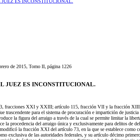
 JUEZ ES INCONSTITUCIONAL.
ebrero de 2015, Tomo II, página 1226
L JUEZ ES INCONSTITUCIONAL.
 73, fracciones XXI y XXIII; artículo 115, fracción VII y la fracción XI
fue trascendente para el sistema de procuración e impartición de justici
duce la figura del arraigo a través de la cual se permite limitar la liber
ce la procedencia del arraigo única y exclusivamente para delitos de del
odificó la fracción XXI del artículo 73, en la que se establece como co
mo exclusiva de las autoridades federales, y su artículo décimo primero