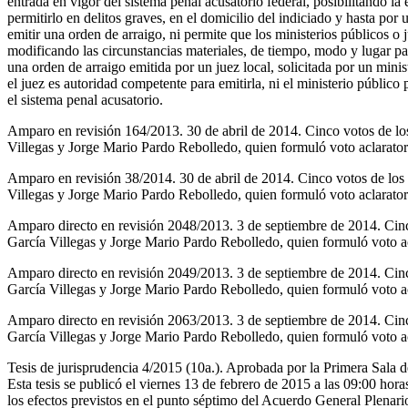
entrada en vigor del sistema penal acusatorio federal, posibilitando la
permitirlo en delitos graves, en el domicilio del indiciado y hasta p
emitir una orden de arraigo, ni permite que los ministerios públicos o j
modificando las circunstancias materiales, de tiempo, modo y lugar par
una orden de arraigo emitida por un juez local, solicitada por un minis
el juez es autoridad competente para emitirla, ni el ministerio público
el sistema penal acusatorio.
Amparo en revisión 164/2013. 30 de abril de 2014. Cinco votos de l
Villegas y Jorge Mario Pardo Rebolledo, quien formuló voto aclarato
Amparo en revisión 38/2014. 30 de abril de 2014. Cinco votos de lo
Villegas y Jorge Mario Pardo Rebolledo, quien formuló voto aclarato
Amparo directo en revisión 2048/2013. 3 de septiembre de 2014. Cin
García Villegas y Jorge Mario Pardo Rebolledo, quien formuló voto ac
Amparo directo en revisión 2049/2013. 3 de septiembre de 2014. Cin
García Villegas y Jorge Mario Pardo Rebolledo, quien formuló voto ac
Amparo directo en revisión 2063/2013. 3 de septiembre de 2014. Cin
García Villegas y Jorge Mario Pardo Rebolledo, quien formuló voto ac
Tesis de jurisprudencia 4/2015 (10a.). Aprobada por la Primera Sala d
Esta tesis se publicó el viernes 13 de febrero de 2015 a las 09:00 hora
los efectos previstos en el punto séptimo del Acuerdo General Plenar