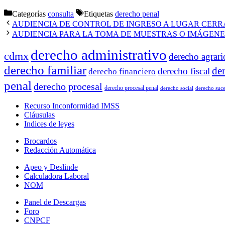
Categorías
consulta
Etiquetas
derecho penal
AUDIENCIA DE CONTROL DE INGRESO A LUGAR CERR
AUDIENCIA PARA LA TOMA DE MUESTRAS O IMÁGENE
derecho administrativo
cdmx
derecho agrari
derecho familiar
de
derecho fiscal
derecho financiero
penal
derecho procesal
derecho procesal penal
derecho social
derecho suce
Recurso Inconformidad IMSS
Cláusulas
Indices de leyes
Brocardos
Redacción Automática
Apeo y Deslinde
Calculadora Laboral
NOM
Panel de Descargas
Foro
CNPCF