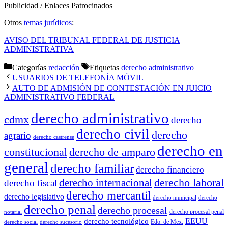
Publicidad / Enlaces Patrocinados
Otros
temas jurídicos
:
AVISO DEL TRIBUNAL FEDERAL DE JUSTICIA
ADMINISTRATIVA
Categorías
redacción
Etiquetas
derecho administrativo
USUARIOS DE TELEFONÍA MÓVIL
AUTO DE ADMISIÓN DE CONTESTACIÓN EN JUICIO
ADMINISTRATIVO FEDERAL
derecho administrativo
cdmx
derecho
derecho civil
derecho
agrario
derecho castrense
derecho en
constitucional
derecho de amparo
general
derecho familiar
derecho financiero
derecho laboral
derecho internacional
derecho fiscal
derecho mercantil
derecho legislativo
derecho municipal
derecho
derecho penal
derecho procesal
derecho procesal penal
notarial
EEUU
derecho tecnológico
Edo. de Mex.
derecho social
derecho sucesorio